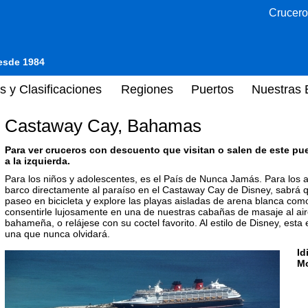
Crucero
desde 1984
s y Clasificaciones
Regiones
Puertos
Nuestras 
Castaway Cay, Bahamas
Para ver cruceros con descuento que visitan o salen de este pu
a la izquierda.
Para los niños y adolescentes, es el País de Nunca Jamás. Para los 
barco directamente al paraíso en el Castaway Cay de Disney, sabrá 
paseo en bicicleta y explore las playas aisladas de arena blanca co
consentirle lujosamente en una de nuestras cabañas de masaje al air
bahameña, o relájese con su coctel favorito. Al estilo de Disney, est
una que nunca olvidará.
Id
M