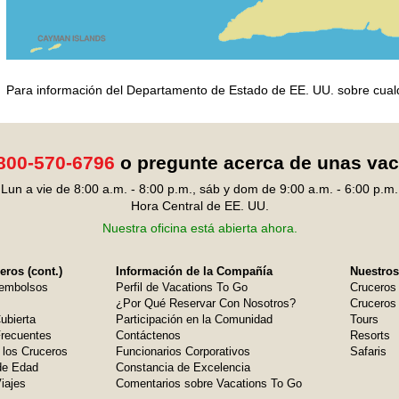
Para información del Departamento de Estado de EE. UU. sobre cualqui
800-570-6796
o pregunte acerca de unas va
Lun a vie de 8:00 a.m. - 8:00 p.m., sáb y dom de 9:00 a.m. - 6:00 p.m.
Hora Central de EE. UU.
Nuestra oficina está abierta ahora.
ros (cont.)
Información de la Compañía
Nuestros
embolsos
Perfil de Vacations To Go
Cruceros
¿Por Qué Reservar Con Nosotros?
Cruceros 
ubierta
Participación en la Comunidad
Tours
Frecuentes
Contáctenos
Resorts
 los Cruceros
Funcionarios Corporativos
Safaris
de Edad
Constancia de Excelencia
iajes
Comentarios sobre Vacations To Go