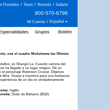
s Fluviales
I
Tours
I
Resorts
I
Safaris
800-570-6796
Español
Mi Cuenta
I
Especialidades
Grupos
Boletín
erto, use el cuadro Muéstrame las Ofertas
adultos, es Shangri-La. Cuando camina del
que ha llegado a un lugar mágico. Dé un
mo el personaje Robinson Crusoe. Déjenos
e libre. Únase a nosotros para una barbacoa
a experiencia de un día es verdaderamente
ioma:
Inglés
oneda:
Dolar de Bahams (BSD)