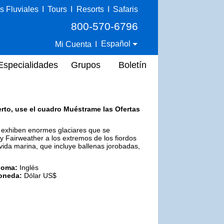
s Fluviales
I
Tours
I
Resorts
I
Safaris
800-570-6796
Español
Mi Cuenta
I
Especialidades
Grupos
Boletín
erto, use el cuadro Muéstrame las Ofertas
l exhiben enormes glaciares que se
 y Fairweather a los extremos de los fiordos
ida marina, que incluye ballenas jorobadas,
ioma:
Inglés
oneda:
Dólar US$