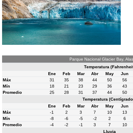
Parque Nacional Glacier Bay, Ala
Temperatura (Fahrenhei
Ene
Feb
Mar
Abr
May
Jun
Máx
31
35
38
44
50
56
Mín
18
21
23
29
36
43
Promedio
25
28
31
37
44
50
Temperatura (Centígrado
Ene
Feb
Mar
Abr
May
Jun
Máx
-1
2
3
7
10
13
Mín
-8
-6
-5
-2
2
6
Promedio
-4
-2
-1
3
7
10
Lluvia