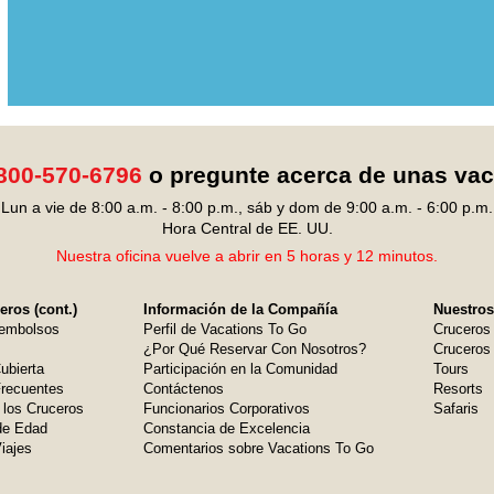
800-570-6796
o pregunte acerca de unas va
Lun a vie de 8:00 a.m. - 8:00 p.m., sáb y dom de 9:00 a.m. - 6:00 p.m.
Hora Central de EE. UU.
Nuestra oficina vuelve a abrir en 5 horas y 12 minutos.
ros (cont.)
Información de la Compañía
Nuestros
embolsos
Perfil de Vacations To Go
Cruceros
¿Por Qué Reservar Con Nosotros?
Cruceros 
ubierta
Participación en la Comunidad
Tours
Frecuentes
Contáctenos
Resorts
 los Cruceros
Funcionarios Corporativos
Safaris
de Edad
Constancia de Excelencia
iajes
Comentarios sobre Vacations To Go