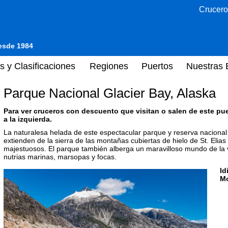
Crucero
desde 1984
s y Clasificaciones
Regiones
Puertos
Nuestras 
Parque Nacional Glacier Bay, Alaska
Para ver cruceros con descuento que visitan o salen de este pu
a la izquierda.
La naturalesa helada de este espectacular parque y reserva naciona
extienden de la sierra de las montañas cubiertas de hielo de St. Elias
majestuosos. El parque también alberga un maravilloso mundo de la v
nutrias marinas, marsopas y focas.
Id
M