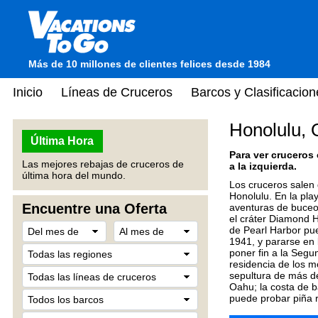
Más de 10 millones de clientes felices desde 1984
Inicio
Líneas de Cruceros
Barcos y Clasificacion
Honolulu,
Última Hora
Para ver cruceros
Las mejores rebajas de cruceros de
a la izquierda.
última hora del mundo.
Los cruceros salen 
Honolulu. En la pla
Encuentre una Oferta
aventuras de buceo 
el cráter Diamond H
de Pearl Harbor pue
1941, y pararse en 
poner fin a la Segu
residencia de los m
sepultura de más d
Oahu; la costa de ba
puede probar piña r