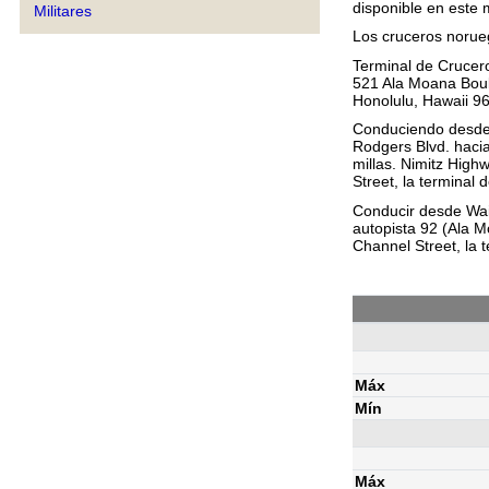
disponible en este
Militares
Los cruceros norueg
Terminal de Crucer
521 Ala Moana Bou
Honolulu, Hawaii 9
Conduciendo desde 
Rodgers Blvd. hacia
millas. Nimitz High
Street, la terminal 
Conducir desde Waiki
autopista 92 (Ala M
Channel Street, la 
Máx
Mín
Máx