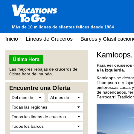
Más de 10 millones de clientes felices desde 1984
Inicio
Líneas de Cruceros
Barcos y Clasificacion
Kamloops,
Última Hora
Para ver cruceros
Las mejores rebajas de cruceros de
a la izquierda.
última hora del mundo.
Kamloops se destaca
Thompson o relajars
Encuentre una Oferta
pintorescas casas y
de hacendados, ferr
Ferrocarril Tradicio