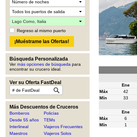
Regreso al mismo puerto
Búsqueda Personalizada
Ver
más opciones de búsqueda
para
encontrar su crucero ideal.
Ver su Oferta FastDeal
Ene
Máx
42
Mín
33
Más Descuentos de Cruceros
Ene
Bomberos
Policías
Máx
6
Desde 55 años
TEMs
Mín
1
Interlineal
Viajeros Frecuentes
Maestros
Viajeros Solos