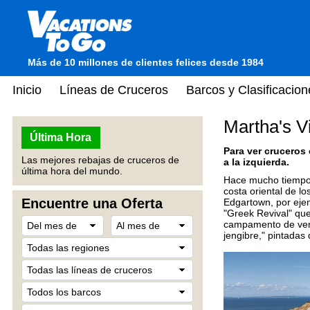
Más de 10 millones de clientes felices desde 1984
Inicio
Líneas de Cruceros
Barcos y Clasificacion
Martha's V
Última Hora
Para ver cruceros
Las mejores rebajas de cruceros de
a la izquierda.
última hora del mundo.
Hace mucho tiempo q
costa oriental de l
Encuentre una Oferta
Edgartown, por ejem
"Greek Revival" que
campamento de veran
jengibre," pintadas 