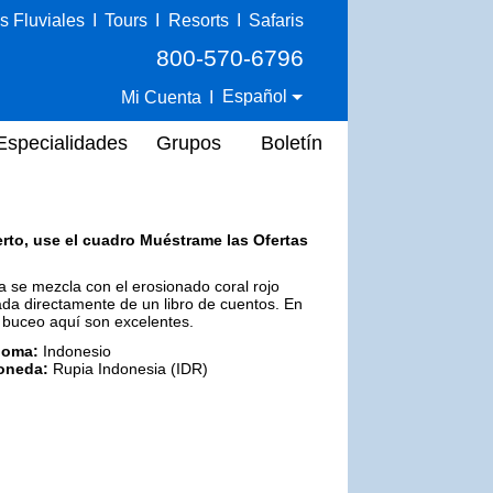
s Fluviales
I
Tours
I
Resorts
I
Safaris
800-570-6796
Español
Mi Cuenta
I
Especialidades
Grupos
Boletín
erto, use el cuadro Muéstrame las Ofertas
a se mezcla con el erosionado coral rojo
da directamente de un libro de cuentos. En
l buceo aquí son excelentes.
ioma:
Indonesio
oneda:
Rupia Indonesia (IDR)