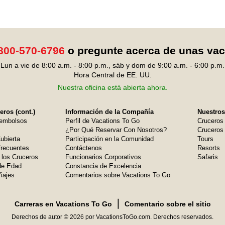
800-570-6796
o pregunte acerca de unas va
Lun a vie de 8:00 a.m. - 8:00 p.m., sáb y dom de 9:00 a.m. - 6:00 p.m.
Hora Central de EE. UU.
Nuestra oficina está abierta ahora.
ros (cont.)
Información de la Compañía
Nuestros
embolsos
Perfil de Vacations To Go
Cruceros
¿Por Qué Reservar Con Nosotros?
Cruceros 
ubierta
Participación en la Comunidad
Tours
Frecuentes
Contáctenos
Resorts
 los Cruceros
Funcionarios Corporativos
Safaris
de Edad
Constancia de Excelencia
iajes
Comentarios sobre Vacations To Go
❘
Carreras en Vacations To Go
Comentario sobre el sitio
Derechos de autor © 2026 por VacationsToGo.com. Derechos reservados.