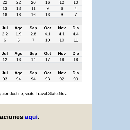
22
22
20
16
12
10
13
13
11
9
6
4
18
18
16
13
9
7
Jul
Ago
Sep
Oct
Nov
Dic
2.2
1.9
2.8
4.1
4.1
4.4
6
5
7
10
10
11
Jul
Ago
Sep
Oct
Nov
Dic
12
13
14
17
18
18
Jul
Ago
Sep
Oct
Nov
Dic
93
94
94
93
92
90
er destino, visite Travel.State.Gov.
caciones
aquí
.