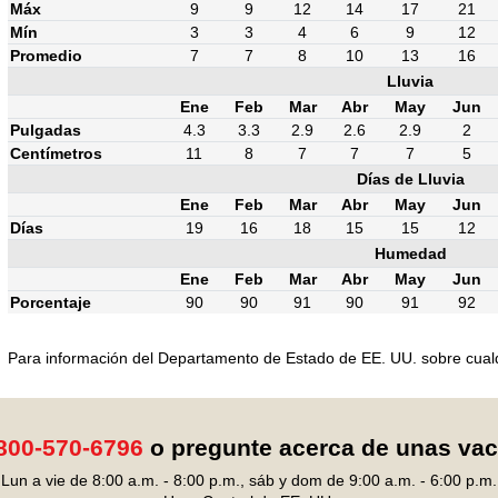
Máx
9
9
12
14
17
21
Mín
3
3
4
6
9
12
Promedio
7
7
8
10
13
16
Lluvia
Ene
Feb
Mar
Abr
May
Jun
Pulgadas
4.3
3.3
2.9
2.6
2.9
2
Centímetros
11
8
7
7
7
5
Días de Lluvia
Ene
Feb
Mar
Abr
May
Jun
Días
19
16
18
15
15
12
Humedad
Ene
Feb
Mar
Abr
May
Jun
Porcentaje
90
90
91
90
91
92
Para información del Departamento de Estado de EE. UU. sobre cualqui
800-570-6796
o pregunte acerca de unas va
Lun a vie de 8:00 a.m. - 8:00 p.m., sáb y dom de 9:00 a.m. - 6:00 p.m.