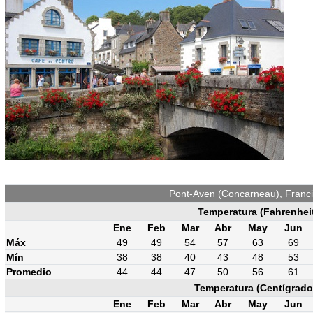
Pont-Aven (Concarneau), Franci
Temperatura (Fahrenhei
Ene
Feb
Mar
Abr
May
Jun
Máx
49
49
54
57
63
69
Mín
38
38
40
43
48
53
Promedio
44
44
47
50
56
61
Temperatura (Centígrado
Ene
Feb
Mar
Abr
May
Jun