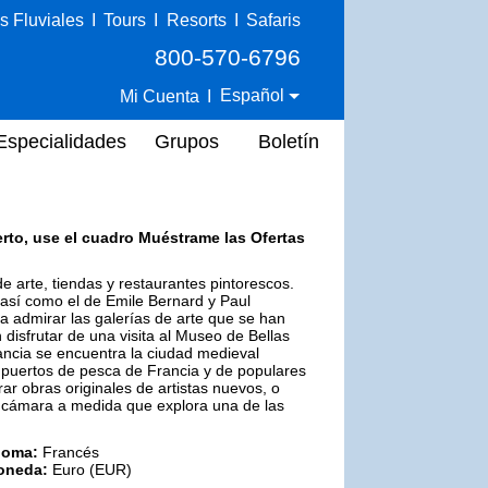
s Fluviales
I
Tours
I
Resorts
I
Safaris
800-570-6796
Español
Mi Cuenta
I
Especialidades
Grupos
Boletín
erto, use el cuadro Muéstrame las Ofertas
de arte, tiendas y restaurantes pintorescos.
así como el de Emile Bernard y Paul
a admirar las galerías de arte que se han
 disfrutar de una visita al Museo de Bellas
ancia se encuentra la ciudad medieval
uertos de pesca de Francia y de populares
ar obras originales de artistas nuevos, o
su cámara a medida que explora una de las
ioma:
Francés
oneda:
Euro (EUR)