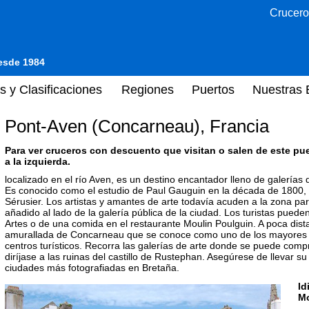
Crucero
desde 1984
s y Clasificaciones
Regiones
Puertos
Nuestras 
Pont-Aven (Concarneau), Francia
Para ver cruceros con descuento que visitan o salen de este pu
a la izquierda.
localizado en el río Aven, es un destino encantador lleno de galerías 
Es conocido como el estudio de Paul Gauguin en la década de 1800, 
Sérusier. Los artistas y amantes de arte todavía acuden a la zona par
añadido al lado de la galería pública de la ciudad. Los turistas pueden
Artes o de una comida en el restaurante Moulin Poulguin. A poca dist
amurallada de Concarneau que se conoce como uno de los mayores p
centros turísticos. Recorra las galerías de arte donde se puede compr
diríjase a las ruinas del castillo de Rustephan. Asegúrese de llevar 
ciudades más fotografiadas en Bretaña.
Id
M