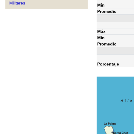
Militares
Mín
Promedio
Máx
Mín
Promedio
Porcentaje