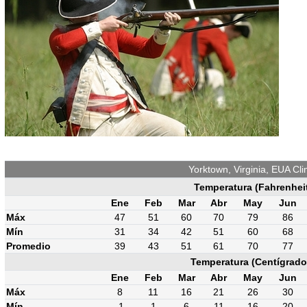
Yorktown, Virginia, EUA Cl
Temperatura (Fahrenhei
Ene
Feb
Mar
Abr
May
Jun
Máx
47
51
60
70
79
86
Mín
31
34
42
51
60
68
Promedio
39
43
51
61
70
77
Temperatura (Centígrado
Ene
Feb
Mar
Abr
May
Jun
Máx
8
11
16
21
26
30
Mín
-1
1
6
11
16
20