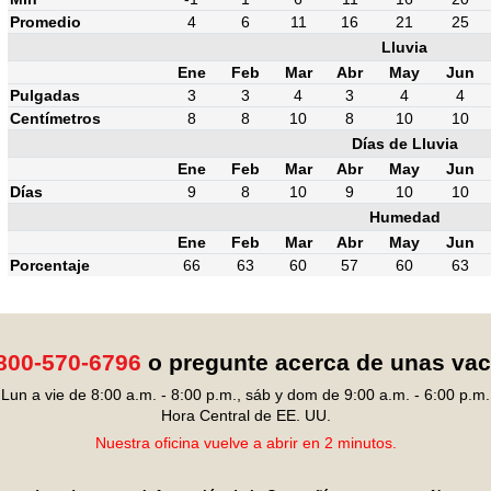
Promedio
4
6
11
16
21
25
Lluvia
Ene
Feb
Mar
Abr
May
Jun
Pulgadas
3
3
4
3
4
4
Centímetros
8
8
10
8
10
10
Días de Lluvia
Ene
Feb
Mar
Abr
May
Jun
Días
9
8
10
9
10
10
Humedad
Ene
Feb
Mar
Abr
May
Jun
Porcentaje
66
63
60
57
60
63
800-570-6796
o pregunte acerca de unas va
Lun a vie de 8:00 a.m. - 8:00 p.m., sáb y dom de 9:00 a.m. - 6:00 p.m.
Hora Central de EE. UU.
Nuestra oficina vuelve a abrir en 2 minutos.