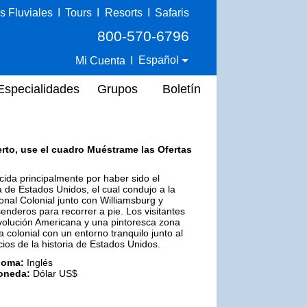
s Fluviales
I
Tours
I
Resorts
I
Safaris
800-570-6796
Español
Mi Cuenta
I
Especialidades
Grupos
Boletín
erto, use el cuadro Muéstrame las Ofertas
ocida principalmente por haber sido el
 de Estados Unidos, el cual condujo a la
onal Colonial junto con Williamsburg y
deros para recorrer a pie. Los visitantes
volución Americana y una pintoresca zona
a colonial con un entorno tranquilo junto al
ios de la historia de Estados Unidos.
ioma:
Inglés
oneda:
Dólar US$