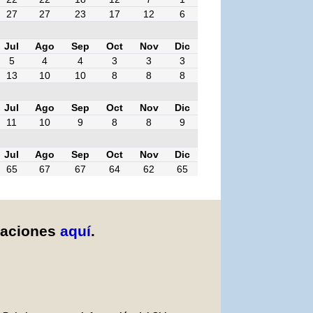
27
27
23
17
12
6
Jul
Ago
Sep
Oct
Nov
Dic
5
4
4
3
3
3
13
10
10
8
8
8
Jul
Ago
Sep
Oct
Nov
Dic
11
10
9
8
8
9
Jul
Ago
Sep
Oct
Nov
Dic
65
67
67
64
62
65
caciones
aquí
.