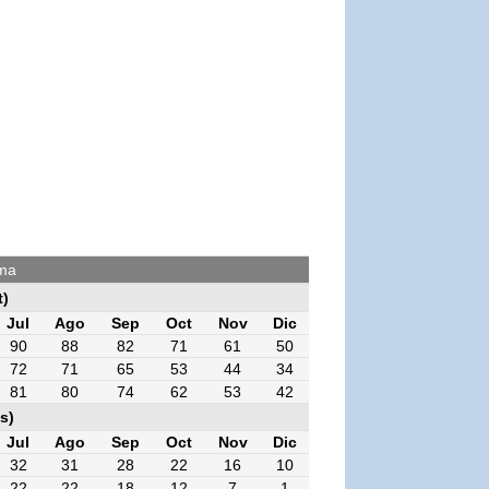
ima
t)
Jul
Ago
Sep
Oct
Nov
Dic
90
88
82
71
61
50
72
71
65
53
44
34
81
80
74
62
53
42
s)
Jul
Ago
Sep
Oct
Nov
Dic
32
31
28
22
16
10
22
22
18
12
7
1