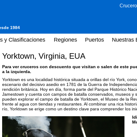
Crucero
desde 1984
s y Clasificaciones
Regiones
Puertos
Nuestras 
Yorktown, Virginia, EUA
Para ver cruceros con descuento que visitan o salen de este pu
a la izquierda.
Yorktown es una localidad histórica situada a orillas del río York, con
escenario del decisivo asedio en 1781 de la Guerra de Independencia
rendición británica. Hoy en día, forma parte del Parque Histórico Naci
Jamestown y cuenta con campos de batalla conservados, museos y sen
pueden explorar el campo de batalla de Yorktown, el Museo de la Re
frente al agua con tiendas y restaurantes. Al combinar una rica histori
río, Yorktown se erige como un destino clave para comprender los inic
Id
M