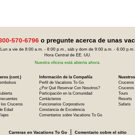
800-570-6796
o pregunte acerca de unas va
Lun a vie de 8:00 a.m. - 8:00 p.m., sáb y dom de 9:00 a.m. - 6:00 p.m.
Hora Central de EE. UU.
Nuestra oficina está abierta ahora.
ros (cont.)
Información de la Compañía
Nuestros
embolsos
Perfil de Vacations To Go
Cruceros
¿Por Qué Reservar Con Nosotros?
Cruceros 
ubierta
Participación en la Comunidad
Tours
Frecuentes
Contáctenos
Resorts
 los Cruceros
Funcionarios Corporativos
Safaris
de Edad
Constancia de Excelencia
iajes
Comentarios sobre Vacations To Go
❘
Carreras en Vacations To Go
Comentario sobre el sitio