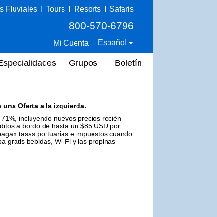
s Fluviales
I
Tours
I
Resorts
I
Safaris
800-570-6796
Español
Mi Cuenta
I
Especialidades
Grupos
Boletín
 una Oferta a la izquierda.
 71%, incluyendo nuevos precios recién
éditos a bordo de hasta un $85 USD por
o pagan tasas portuarias e impuestos cuando
 gratis bebidas, Wi-Fi y las propinas