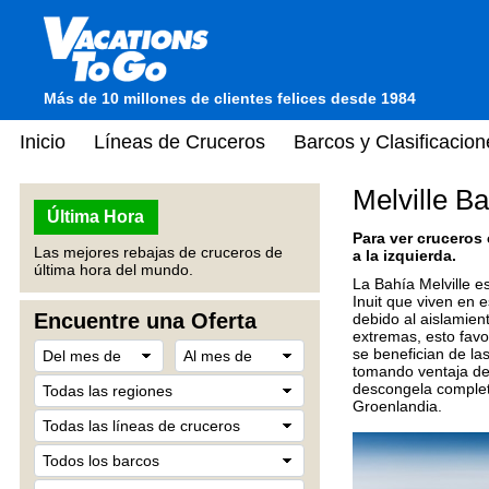
Más de 10 millones de clientes felices desde 1984
Inicio
Líneas de Cruceros
Barcos y Clasificacion
Melville B
Última Hora
Para ver cruceros
Las mejores rebajas de cruceros de
a la izquierda.
última hora del mundo.
La Bahía Melville e
Inuit que viven en e
Encuentre una Oferta
debido al aislamien
extremas, esto favo
se benefician de la
tomando ventaja de 
descongela completa
Groenlandia.