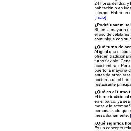
24 horas del día, y
habitación o en lug
internet. Habrá un 
[inicio]
¿Podré usar mi te
Sí, en la mayoría d
el uso de celulare
comunique con su pr
¿Qué turno de ce
Al igual que el tip
ofrecen tradicional
turno flexible. Ge
acostumbran. Pero si
puerto la mayoría d
antes de arreglarse 
nocturna en el barc
restaurante princip
¿Qué es el turno 
El turno tradiciona
en el barco, ya se
mesa y le acompaña
personalizado que r
mesa diariamente.
¿Qué significa hor
Es un concepto rela