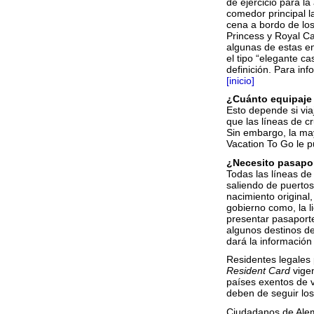
de ejercicio para l
comedor principal 
cena a bordo de los
Princess y Royal C
algunas de estas en
el tipo “elegante ca
definición. Para in
[inicio]
¿Cuánto equipaje 
Esto depende si via
que las líneas de c
Sin embargo, la may
Vacation To Go le p
¿Necesito pasapo
Todas las líneas de
saliendo de puerto
nacimiento original,
gobierno como, la li
presentar pasaporte
algunos destinos de
dará la información
Residentes legales
Resident Card
vigen
países exentos de v
deben de seguir los
Ciudadanos de Alema