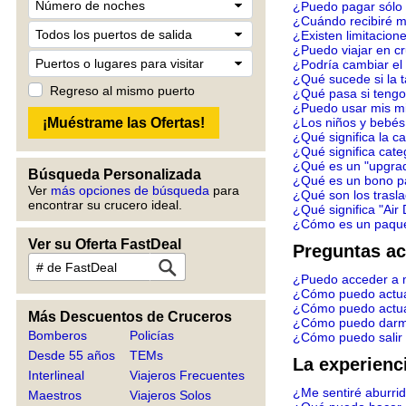
¿Puedo pagar sólo 
¿Cuándo recibiré 
¿Existen limitacion
¿Puedo viajar en c
¿Podría cambiar el 
¿Qué sucede si la t
Regreso al mismo puerto
¿Qué pasa si tengo
¿Puedo usar mis mi
¿Los niños y bebés
¿Qué significa la c
¿Qué significa cate
¿Qué es un "upgra
Búsqueda Personalizada
¿Qué es un bono p
Ver
más opciones de búsqueda
para
¿Qué son los trasl
encontrar su crucero ideal.
¿Qué significa "Air 
¿Cómo es un paque
Ver su Oferta FastDeal
Preguntas ac
¿Puedo acceder a m
¿Cómo puedo actual
¿Cómo puedo actuali
Más Descuentos de Cruceros
¿Cómo puedo darme d
Bomberos
Policías
¿Cómo puedo salir d
Desde 55 años
TEMs
La experienc
Interlineal
Viajeros Frecuentes
¿Me sentiré aburrid
Maestros
Viajeros Solos