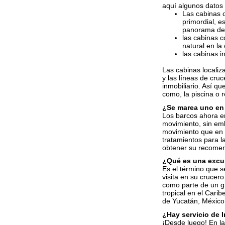
aquí algunos datos 
Las cabinas c
primordial, e
panorama del
las cabinas c
natural en la
las cabinas i
Las cabinas localiz
y las líneas de cru
inmobiliario. Así qu
como, la piscina o
¿Se marea uno en 
Los barcos ahora e
movimiento, sin em
movimiento que en o
tratamientos para l
obtener su recomen
¿Qué es una excur
Es el término que s
visita en su crucer
como parte de un gr
tropical en el Carib
de Yucatán, México,
¿Hay servicio de I
¡Desde luego! En la