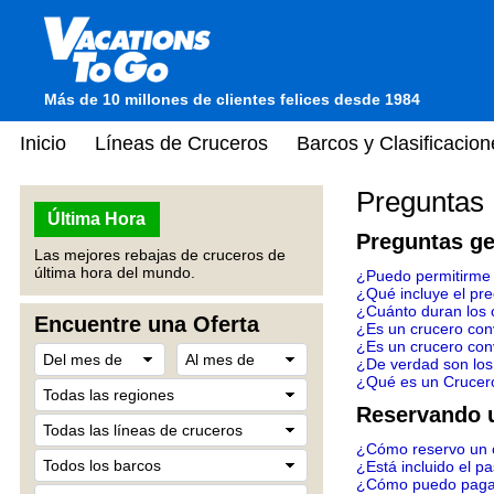
Más de 10 millones de clientes felices desde 1984
Inicio
Líneas de Cruceros
Barcos y Clasificacion
Preguntas
Última Hora
Preguntas ge
Las mejores rebajas de cruceros de
última hora del mundo.
¿Puedo permitirme
¿Qué incluye el pre
¿Cuánto duran los 
Encuentre una Oferta
¿Es un crucero con
¿Es un crucero conv
¿De verdad son los
¿Qué es un Crucer
Reservando 
¿Cómo reservo un 
¿Está incluido el p
¿Cómo puedo pagar