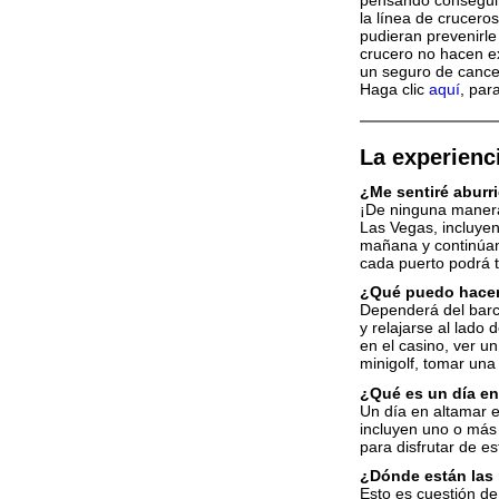
pensando conseguir 
la línea de crucero
pudieran prevenirle
crucero no hacen e
un seguro de cancel
Haga clic
aquí
, par
La experienc
¿Me sentiré aburr
¡De ninguna manera!
Las Vegas, incluye
mañana y continúan 
cada puerto podrá 
¿Qué puedo hacer
Dependerá del barc
y relajarse al lado 
en el casino, ver u
minigolf, tomar una 
¿Qué es un día en
Un día en altamar e
incluyen uno o más 
para disfrutar de e
¿Dónde están las
Esto es cuestión d