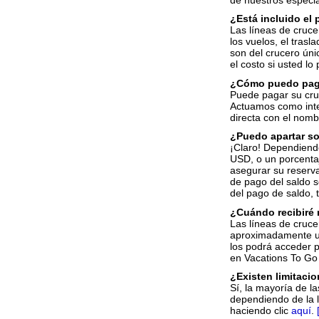
¿Está incluido el 
Las líneas de cruce
los vuelos, el tras
son del crucero úni
el costo si usted lo
¿Cómo puedo paga
Puede pagar su cruc
Actuamos como inter
directa con el nomb
¿Puedo apartar s
¡Claro! Dependiendo
USD, o un porcenta
asegurar su reserva
de pago del saldo so
del pago de saldo, 
¿Cuándo recibiré
Las líneas de cruce
aproximadamente una
los podrá acceder p
en Vacations To Go 
¿Existen limitaci
Sí, la mayoría de l
dependiendo de la l
haciendo clic
aquí
.