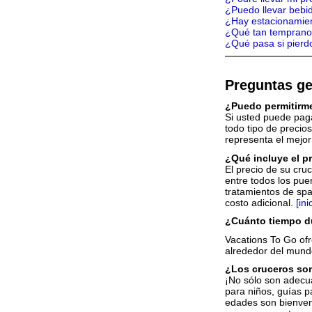
¿Puedo llevar bebid
¿Hay estacionamien
¿Qué tan temprano 
¿Qué pasa si pierdo
Preguntas ge
¿Puedo permitirm
Si usted puede pag
todo tipo de precio
representa el mejor
¿Qué incluye el p
El precio de su cruc
entre todos los puer
tratamientos de spa
costo adicional.
[ini
¿Cuánto tiempo d
Vacations To Go of
alrededor del mun
¿Los cruceros son
¡No sólo son adecua
para niños, guías p
edades son bienven