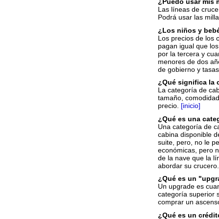
¿Puedo usar mis m
Las líneas de cruce
Podrá usar las mill
¿Los niños y bebé
Los precios de los 
pagan igual que los
por la tercera y c
menores de dos años
de gobierno y tasas
¿Qué significa la 
La categoría de cab
tamaño, comodidades
precio.
[inicio]
¿Qué es una categ
Una categoría de ca
cabina disponible de
suite, pero, no le 
económicas, pero no
de la nave que la l
abordar su crucero
¿Qué es un "upgr
Un upgrade es cuan
categoría superior 
comprar un ascenso
¿Qué es un crédi