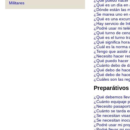
¿Qué puedo hacer 
Militares
¿Qué es un día en 
¿Dónde están las m
¿Se marea uno en 
¿Qué es una excurs
¿Hay servicio de In
¿Podré usar mi telé
¿Qué turno de cen
¿Qué es el turno tr
¿Qué significa hora
¿Cuál es la norma 
¿Tengo que asistir 
¿Necesito hacer re
¿Qué puedo hacer s
¿Cuánto debo de d
¿Qué debo de hace
¿Qué debo de hace
¿Cuáles son las re
Preparátivos
¿Qué debemos llev
¿Cuánto equipaje p
¿Necesito pasapor
¿Cuánto se tarda e
¿Se necesitan visa
¿Se necesitan inoc
¿Podré usar mi pro
¿Podré llevar mi pr