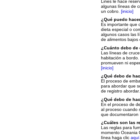
Lines le hace rese
algunas líneas de c
un cobro.
[inicio]
¿Qué puedo hacer 
Es importante que d
dieta especial o con
algunos casos las 
de alimentos bajos 
¿Cuánto debo de 
Las líneas de cruc
habitación a bordo.
promueven ni esper
[inicio]
¿Qué debo de hac
El proceso de embar
para abordar que so
de registro abordar
¿Qué debo de hac
En el proceso de de
al proceso cuando s
que documentaron l
¿Cuáles son las r
Las reglas para fum
momento Oceania Cru
línea haga clic
aquí