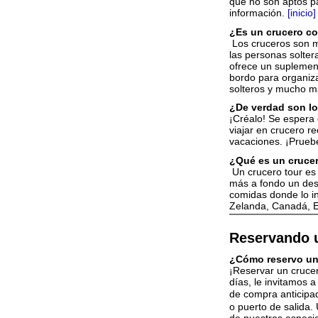
que no son aptos p
información.
[inicio]
¿Es un crucero co
Los cruceros son mu
las personas solter
ofrece un suplement
bordo para organiza
solteros y mucho m
¿De verdad son l
¡Créalo! Se espera
viajar en crucero re
vacaciones. ¡Prue
¿Qué es un crucer
Un crucero tour es 
más a fondo un dest
comidas donde lo in
Zelanda, Canadá, E
Reservando 
¿Cómo reservo un
¡Reservar un crucer
días, le invitamos a
de compra anticipa
o puerto de salida.
de nuestros especial