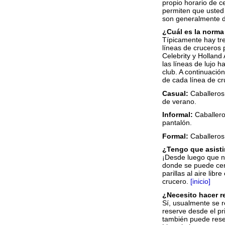
propio horario de c
permiten que usted 
son generalmente de
¿Cuál es la norma
Típicamente hay tre
líneas de cruceros
Celebrity y Holland
las líneas de lujo h
club. A continuació
de cada línea de cr
Casual:
Caballeros,
de verano.
Informal:
Caballero
pantalón.
Formal:
Caballeros,
¿Tengo que asisti
¡Desde luego que n
donde se puede cena
parillas al aire lib
crucero.
[inicio]
¿Necesito hacer r
Sí, usualmente se r
reserve desde el pr
también puede reser