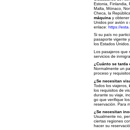
Estonia, Finlandia, 
Malta, Mónaco, Noru
Checa, la Repúblic
máquina
y obtener 
Unidos por avión o 
enlace:
https://esta
Si su país no parti
pasaporte vigente y
los Estados Unidos.
Los pasajeros que n
servicios de inmigra
¿Cuánto se tarda 
Normalmente un pas
proceso y requisito
¿Se necesitan vis
Todos los viajeros,
los requisitos de vi
durante su viaje, i
go que verifique l
reservación. Para m
¿Se necesitan in
Usualmente no, pero
ciertas regiones co
hacer su reservaci