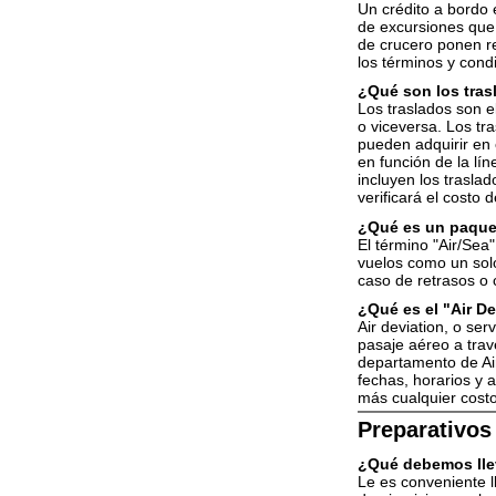
Un crédito a bordo 
de excursiones que 
de crucero ponen re
los términos y cond
¿Qué son los tras
Los traslados son e
o viceversa. Los tr
pueden adquirir en 
en función de la lín
incluyen los trasla
verificará el costo
¿Qué es un paque
El término "Air/Sea
vuelos como un solo
caso de retrasos o 
¿Qué es el "Air De
Air deviation, o se
pasaje aéreo a trav
departamento de Air/
fechas, horarios y 
más cualquier costo
Preparativos
¿Qué debemos lle
Le es conveniente l