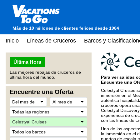
Más de 10 millones de clientes felices desde 1984
Inicio
Líneas de Cruceros
Barcos y Clasificacion
Última Hora
Las mejores rebajas de cruceros de
Para ver salidas c
última hora del mundo.
Encuentre una Ofer
Celestyal Cruises s
Encuentre una Oferta
inmersión en el Med
auténtica hospitalid
cruceros opera una
Celestyal Discovery
experiencia de cru
con las líneas de 
Uno de los aspecto
la inmersión en el de
puertos de escala m