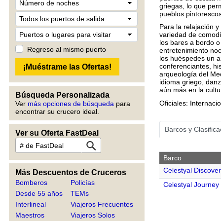
griegas, lo que perm
pueblos pintorescos
Para la relajación y
variedad de comodid
los bares a bordo o
Regreso al mismo puerto
entretenimiento noc
los huéspedes un am
conferenciantes, his
arqueología del Med
idioma griego, danz
aún más en la cultur
Búsqueda Personalizada
Oficiales: Internac
Ver
más opciones de búsqueda
para
encontrar su crucero ideal.
Barcos y Clasific
Ver su Oferta FastDeal
Barco
Celestyal Discove
Más Descuentos de Cruceros
Bomberos
Policías
Celestyal Journey
Desde 55 años
TEMs
Interlineal
Viajeros Frecuentes
Maestros
Viajeros Solos