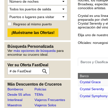
noches, los huésped
Broadway, espectác
conocidos artistas.
Crystal es una líne
preparada por chefs
Crystal Serenity y
Regreso al mismo puerto
apreciación del vi
Elija uno de nuestr
Oficiales: noruegos
Búsqueda Personalizada
Ver
más opciones de búsqueda
para
encontrar su crucero ideal.
Barcos y Clasific
Ver su Oferta FastDeal
Barco
Crystal Grace
Más Descuentos de Cruceros
Crystal Serenity
Bomberos
Policías
Desde 55 años
TEMs
Crystal Symphony
Interlineal
Viajeros Frecuentes
Maestros
Viajeros Solos