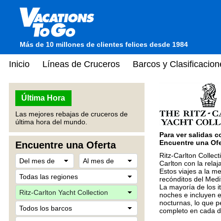
Más de 10 millones de clientes felices desde 1984
Inicio
Líneas de Cruceros
Barcos y Clasificacion
Última Hora
Las mejores rebajas de cruceros de
última hora del mundo.
Para ver salidas c
Encuentre una Ofer
Encuentre una Oferta
Ritz-Carlton Collec
Carlton con la relaj
Estos viajes a la m
recónditos del Medi
La mayoría de los i
noches e incluyen 
nocturnas, lo que p
completo en cada d