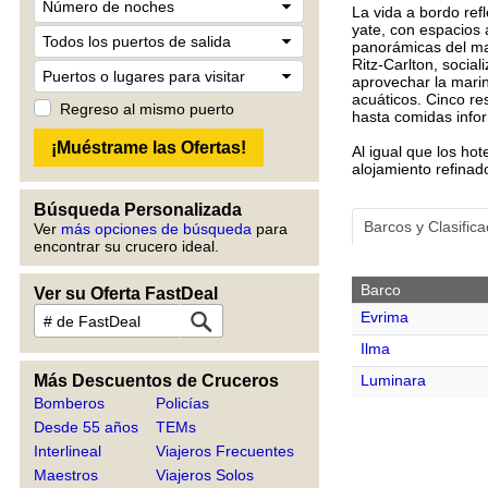
La vida a bordo refl
yate, con espacios a
panorámicas del ma
Ritz-Carlton, socia
aprovechar la marin
acuáticos. Cinco re
Regreso al mismo puerto
hasta comidas inform
Al igual que los hot
alojamiento refinad
Búsqueda Personalizada
Barcos y Clasific
Ver
más opciones de búsqueda
para
encontrar su crucero ideal.
Barco
Ver su Oferta FastDeal
Evrima
Ilma
Más Descuentos de Cruceros
Luminara
Bomberos
Policías
Desde 55 años
TEMs
Interlineal
Viajeros Frecuentes
Maestros
Viajeros Solos