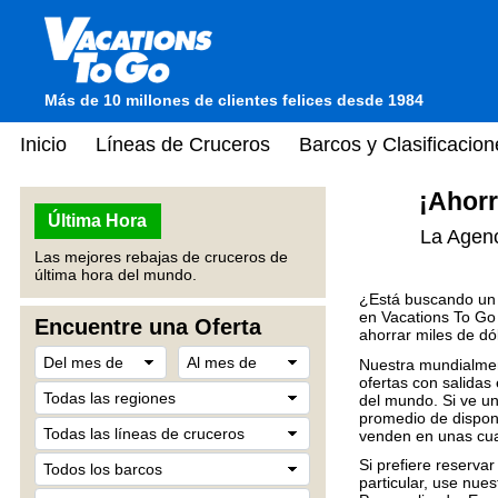
Más de 10 millones de clientes felices desde 1984
Inicio
Líneas de Cruceros
Barcos y Clasificacion
¡Ahorr
Última Hora
La Agen
Las mejores rebajas de cruceros de
última hora del mundo.
¿Está buscando un 
en Vacations To Go
Encuentre una Oferta
ahorrar miles de dó
Nuestra mundialmen
ofertas con salidas
del mundo. Si ve un
promedio de dispon
venden en unas cua
Si prefiere reserva
particular, use nu