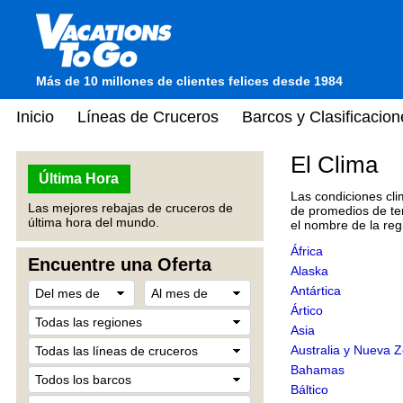
Más de 10 millones de clientes felices desde 1984
Inicio
Líneas de Cruceros
Barcos y Clasificacion
El Clima
Última Hora
Las condiciones cl
Las mejores rebajas de cruceros de
de promedios de tem
última hora del mundo.
el nombre de la reg
África
Encuentre una Oferta
Alaska
Antártica
Ártico
Asia
Australia y Nueva 
Bahamas
Báltico