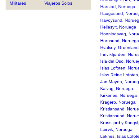
Militares
Viajeros Solos
Harstad, Noruega
Haugesund, Norue
Havoysund, Norue
Hellesylt, Noruega
Honningsvag, Noru
Hornsund, Noruega
Hvalsey, Groenland
Innvikfjorden, Noru
Isla del Oso, Norue
Islas Lofoten, Noru
Islas Reine Lofote
Jan Mayen, Norue
Kalvag, Noruega
Kirkenes, Noruega
Kragero, Noruega
Kristiansand, Noru
Kristiansund, Noru
Krossfjord y Kongsf
Leirvik, Noruega
Leknes, Islas Lofo