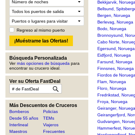
Bekkjarvik, Norueg
Bellsund, Spitsber
Bergen, Noruega
Berlevag, Noruega
Bodo, Noruega
Regreso al mismo puerto
Bronnoysund, Noru
Cabo Norte, Norue
Egersund, Noruega
Eidfjord, Noruega
Búsqueda Personalizada
Farsund, Noruega
Ver
más opciones de búsqueda
para
encontrar su crucero ideal.
Finnsnes, Noruega
Fiordos de Norueg
Ver su Oferta FastDeal
Flam, Noruega
Floro, Noruega
Fredrikstad, Norue
Froya, Noruega
Más Descuentos de Cruceros
Geiranger, Norueg
Bomberos
Policías
Geirangerfjord, No
Desde 55 años
TEMs
Gudvangen, Norue
Interlineal
Viajeros
Hammerfest, Noru
Maestros
Frecuentes
Hardangerfjord, No