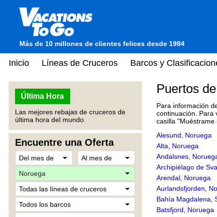
Más de 10 millones de clientes felices desde 1984
Inicio
Líneas de Cruceros
Barcos y Clasificacion
Puertos d
Última Hora
Para información de
Las mejores rebajas de cruceros de
continuación.
Para 
última hora del mundo.
casilla "Muéstrame 
Alesund, Noruega
Encuentre una Oferta
Alta, Noruega
Andalsnes, Norueg
Archipiélago de Sv
Arendal, Noruega
Aurlandsfjorden, N
Bahía Magdalena, 
Batsfjord, Noruega