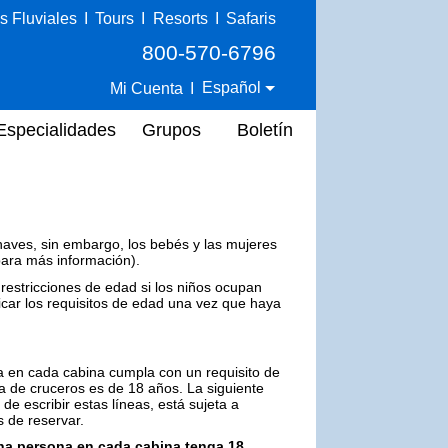
s Fluviales
I
Tours
I
Resorts
I
Safaris
800-570-6796
Español
Mi Cuenta
I
Especialidades
Grupos
Boletín
naves, sin embargo, los bebés y las mujeres
ara más información).
restricciones de edad si los niños ocupan
icar los requisitos de edad una vez que haya
a en cada cabina cumpla con un requisito de
a de cruceros es de 18 años. La siguiente
e escribir estas líneas, está sujeta a
 de reservar.
una persona en cada cabina tenga 18