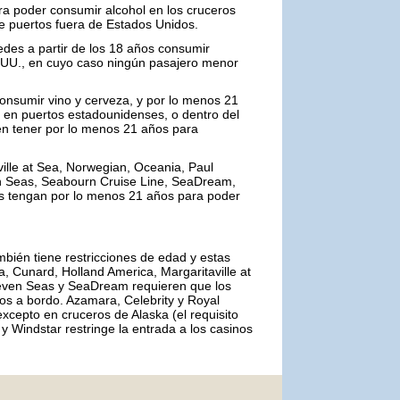
a poder consumir alcohol en los cruceros
e puertos fuera de Estados Unidos.
edes a partir de los 18 años consumir
 UU., en cuyo caso ningún pasajero menor
onsumir vino y cerveza, y por lo menos 21
 en puertos estadounidenses, o dentro del
ben tener por lo menos 21 años para
ville at Sea, Norwegian, Oceania, Paul
n Seas, Seabourn Cruise Line, SeaDream,
ros tengan por lo menos 21 años para poder
mbién tiene restricciones de edad y estas
a, Cunard, Holland America, Margaritaville at
even Seas y SeaDream requieren que los
os a bordo. Azamara, Celebrity y Royal
xcepto en cruceros de Alaska (el requisito
 Windstar restringe la entrada a los casinos