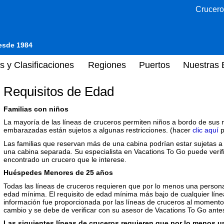
Crucero
desde 1984
s y Clasificaciones
Regiones
Puertos
Nuestras 
Requisitos de Edad
Familias con niños
La mayoría de las líneas de cruceros permiten niños a bordo de sus 
embarazadas están sujetos a algunas restricciones. (hacer
clic aquí
p
Las familias que reservan más de una cabina podrían estar sujetas a 
una cabina separada. Su especialista en Vacations To Go puede verif
encontrado un crucero que le interese.
Huéspedes Menores de 25 años
Todas las líneas de cruceros requieren que por lo menos una person
edad mínima. El requisito de edad mínima más bajo de cualquier líne
información fue proporcionada por las líneas de cruceros al momento d
cambio y se debe de verificar con su asesor de Vacations To Go antes
Las siguientes líneas de cruceros requieren que por lo menos 