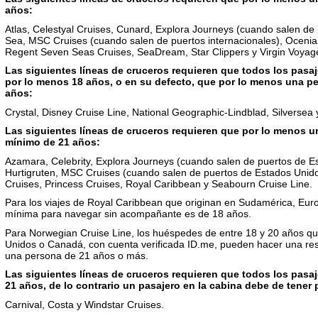
años:
Atlas, Celestyal Cruises, Cunard, Explora Journeys (cuando salen de p
Sea, MSC Cruises (cuando salen de puertos internacionales), Ocenia
Regent Seven Seas Cruises, SeaDream, Star Clippers y Virgin Voyag
Las siguientes líneas de cruceros requieren que todos los pa
por lo menos 18 años, o en su defecto, que por lo menos una pe
años:
Crystal, Disney Cruise Line, National Geographic-Lindblad, Silversea y
Las siguientes líneas de cruceros requieren que por lo menos 
mínimo de 21 años:
Azamara, Celebrity, Explora Journeys (cuando salen de puertos de E
Hurtigruten, MSC Cruises (cuando salen de puertos de Estados Unid
Cruises, Princess Cruises, Royal Caribbean y Seabourn Cruise Line.
Para los viajes de Royal Caribbean que originan en Sudamérica, Euro
mínima para navegar sin acompañante es de 18 años.
Para Norwegian Cruise Line, los huéspedes de entre 18 y 20 años qu
Unidos o Canadá, con cuenta verificada ID.me, pueden hacer una re
una persona de 21 años o más.
Las siguientes líneas de cruceros requieren que todos los pasa
21 años, de lo contrario un pasajero en la cabina debe de tener
Carnival, Costa y Windstar Cruises.