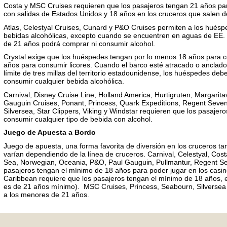
Costa y MSC Cruises requieren que los pasajeros tengan 21 años par
con salidas de Estados Unidos y 18 años en los cruceros que salen d
Atlas, Celestyal Cruises, Cunard y P&O Cruises permiten a los huésp
bebidas alcohólicas, excepto cuando se encuentren en aguas de EE.
de 21 años podrá comprar ni consumir alcohol.
Crystal exige que los huéspedes tengan por lo menos 18 años para c
años para consumir licores. Cuando el barco esté atracado o anclado
límite de tres millas del territorio estadounidense, los huéspedes de
consumir cualquier bebida alcohólica.
Carnival, Disney Cruise Line, Holland America, Hurtigruten, Margarita
Gauguin Cruises, Ponant, Princess, Quark Expeditions, Regent Seve
Silversea, Star Clippers, Viking y Windstar requieren que los pasaje
consumir cualquier tipo de bebida con alcohol.
Juego de Apuesta a Bordo
Juego de apuesta, una forma favorita de diversión en los cruceros ta
varían dependiendo de la línea de cruceros. Carnival, Celestyal, Cost
Sea, Norwegian, Oceania, P&O, Paul Gauguin, Pullmantur, Regent S
pasajeros tengan el mínimo de 18 años para poder jugar en los casin
Caribbean requiere que los pasajeros tengan el mínimo de 18 años, e
es de 21 años mínimo). MSC Cruises, Princess, Seabourn, Silversea y
a los menores de 21 años.