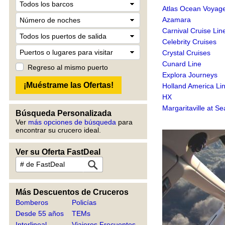
Atlas Ocean Voyag
Azamara
Carnival Cruise Lin
Celebrity Cruises
Crystal Cruises
Cunard Line
Regreso al mismo puerto
Explora Journeys
Holland America Li
HX
Margaritaville at Se
Búsqueda Personalizada
Ver
más opciones de búsqueda
para
encontrar su crucero ideal.
Ver su Oferta FastDeal
Más Descuentos de Cruceros
Bomberos
Policías
Desde 55 años
TEMs
Interlineal
Viajeros Frecuentes