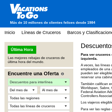
Más de 10 millones de clientes felices desde 1984
Inicio
Líneas de Cruceros
Barcos y Clasificacion
Descuentos
Última Hora
Para ver cruceros 
Las mejores rebajas de cruceros de
izquierda.
última hora del mundo.
A veces, las líneas
empleados de una ae
Encuentre una Oferta
pueden ser elegible
reservar una cabina
También califican e
Worldspan, Sabre, G
Federal Aviation Adm
Controllers Associa
Los viajeros elegib
Para ver las reglas 