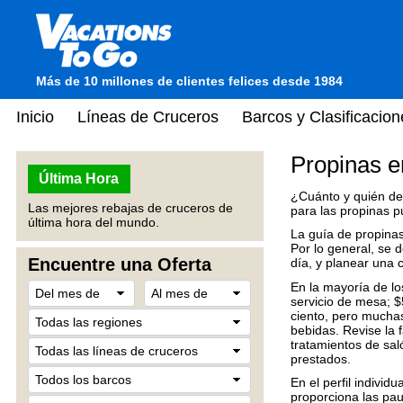
Más de 10 millones de clientes felices desde 1984
Inicio
Líneas de Cruceros
Barcos y Clasificacion
Propinas e
Última Hora
¿Cuánto y quién de
Las mejores rebajas de cruceros de
para las propinas 
última hora del mundo.
La guía de propinas 
Por lo general, se 
Encuentre una Oferta
día, y planear una 
En la mayoría de los
servicio de mesa;
$
ciento, pero mucha
bebidas.
Revise la 
tratamientos de saló
prestados.
En el perfil indivi
proporciona las pau