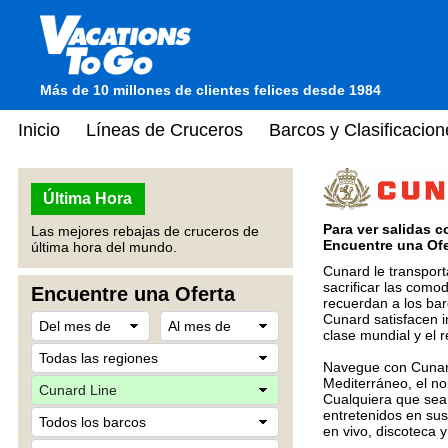
Más de 10 millones de clientes felices desde 1984
Inicio
Líneas de Cruceros
Barcos y Clasificacion
Última Hora
Para ver salidas c
Las mejores rebajas de cruceros de
Encuentre una Ofer
última hora del mundo.
Cunard le transport
sacrificar las como
Encuentre una Oferta
recuerdan a los bar
Cunard satisfacen i
clase mundial y el
Navegue con Cunard 
Mediterráneo, el no
Cualquiera que sea 
entretenidos en sus
en vivo, discoteca 