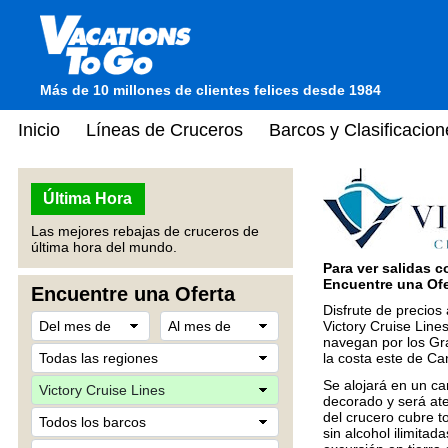
Más de 10 millones de clientes felices desde 1984
Inicio
Líneas de Cruceros
Barcos y Clasificacion
Última Hora
Las mejores rebajas de cruceros de
última hora del mundo.
Para ver salidas c
Encuentre una Ofer
Encuentre una Oferta
Disfrute de precios 
Victory Cruise Line
navegan por los Gr
la costa este de C
Se alojará en un c
decorado y será ate
del crucero cubre t
sin alcohol ilimita