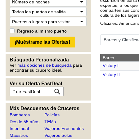
excursión en tierra
expertos, a los que 
comparten sus conoc
cultura de los lugar
Oficiales: America
Regreso al mismo puerto
Barcos y Clasific
Barco
Búsqueda Personalizada
Ver
más opciones de búsqueda
para
Victory I
encontrar su crucero ideal.
Victory II
Ver su Oferta FastDeal
Más Descuentos de Cruceros
Bomberos
Policías
Desde 55 años
TEMs
Interlineal
Viajeros Frecuentes
Maestros
Viajeros Solos