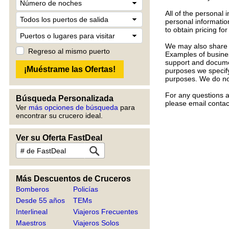
All of the personal 
personal informatio
to obtain pricing f
We may also share l
Regreso al mismo puerto
Examples of busines
support and documen
purposes we specify,
purposes. We do not
For any questions a
Búsqueda Personalizada
please email conta
Ver
más opciones de búsqueda
para
encontrar su crucero ideal.
Ver su Oferta FastDeal
Más Descuentos de Cruceros
Bomberos
Policías
Desde 55 años
TEMs
Interlineal
Viajeros Frecuentes
Maestros
Viajeros Solos