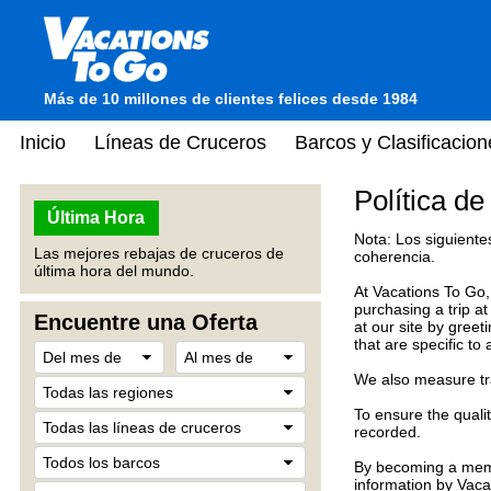
Más de 10 millones de clientes felices desde 1984
Inicio
Líneas de Cruceros
Barcos y Clasificacion
Política de
Última Hora
Nota: Los siguiente
Las mejores rebajas de cruceros de
coherencia.
última hora del mundo.
At Vacations To Go,
purchasing a trip a
Encuentre una Oferta
at our site by gree
that are specific to
We also measure traf
To ensure the quali
recorded.
By becoming a membe
information by Vaca