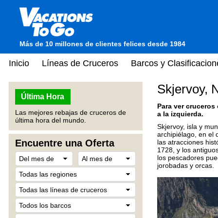
Más de 10 millones de clientes felices desde 1984
Inicio
Líneas de Cruceros
Barcos y Clasificacion
Skjervoy, 
Última Hora
Para ver cruceros
Las mejores rebajas de cruceros de
a la izquierda.
última hora del mundo.
Skjervoy, isla y mu
archipiélago, en el
Encuentre una Oferta
las atracciones his
1728, y los antiguo
los pescadores pued
jorobadas y orcas.