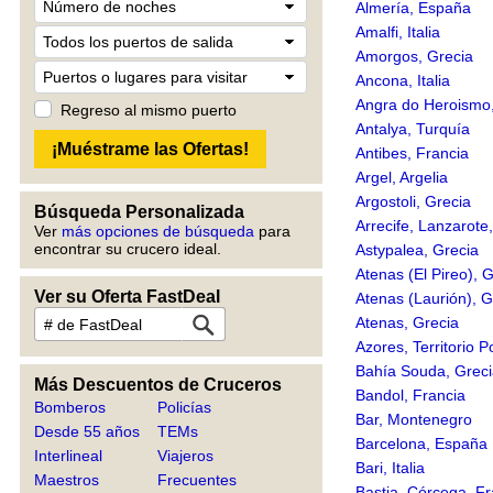
Almería, España
Amalfi, Italia
Amorgos, Grecia
Ancona, Italia
Angra do Heroismo, 
Regreso al mismo puerto
Antalya, Turquía
Antibes, Francia
Argel, Argelia
Argostoli, Grecia
Búsqueda Personalizada
Arrecife, Lanzarote
Ver
más opciones de búsqueda
para
encontrar su crucero ideal.
Astypalea, Grecia
Atenas (El Pireo), 
Ver su Oferta FastDeal
Atenas (Laurión), G
Atenas, Grecia
Azores, Territorio 
Bahía Souda, Grec
Más Descuentos de Cruceros
Bandol, Francia
Bomberos
Policías
Bar, Montenegro
Desde 55 años
TEMs
Barcelona, España
Interlineal
Viajeros
Bari, Italia
Maestros
Frecuentes
Bastia, Córcega, Fr