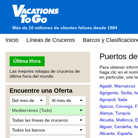
Más de 10 millones de clientes felices desde 1984
Inicio
Líneas de Cruceros
Barcos y Clasificacion
Puertos de
Última Hora
Para obtener inform
Las mejores rebajas de cruceros de
haga clic en el nom
última hora del mundo.
en particular, use l
Agadir, Marruecos
Encuentre una Oferta
Agrigento, Sicilia, It
Agropoli, Italia
Ajaccio, Córcega, F
Alanya, Turquía
Alcudia, Mallorca, 
Alguer, Cerdeña, Ita
Alicante, España