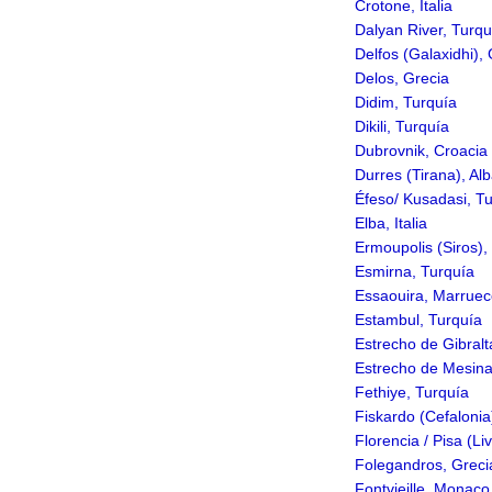
Crotone, Italia
Dalyan River, Turqu
Delfos (Galaxidhi),
Delos, Grecia
Didim, Turquía
Dikili, Turquía
Dubrovnik, Croacia
Durres (Tirana), Al
Éfeso/ Kusadasi, T
Elba, Italia
Ermoupolis (Siros),
Esmirna, Turquía
Essaouira, Marrue
Estambul, Turquía
Estrecho de Gibralt
Estrecho de Mesin
Fethiye, Turquía
Fiskardo (Cefalonia
Florencia / Pisa (Liv
Folegandros, Greci
Fontvieille, Monaco