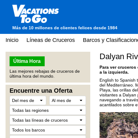
Más de 10 millones de clientes felices desde 1984
Inicio
Líneas de Cruceros
Barcos y Clasificacion
Dalyan Riv
Última Hora
Para ver cruceros
Las mejores rebajas de cruceros de
a la izquierda.
última hora del mundo.
English to Spanish t
del Mediterráneo. M
Encuentre una Oferta
Playa, las orillas d
visitantes a Dalyan
navegando a través 
acantilados sobre el