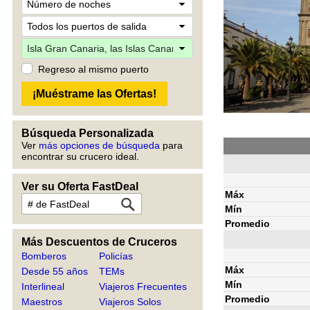
Regreso al mismo puerto
Búsqueda Personalizada
Ver
más opciones de búsqueda
para
encontrar su crucero ideal.
Ver su Oferta FastDeal
Máx
Mín
Promedio
Más Descuentos de Cruceros
Bomberos
Policías
Máx
Desde 55 años
TEMs
Mín
Interlineal
Viajeros Frecuentes
Promedio
Maestros
Viajeros Solos