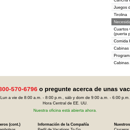
Cancha 
Juegos d
Tirolina
Necesida
Cuartos 
(puerta 
Comida 
Cabinas 
Programa
Cabinas 
800-570-6796
o pregunte acerca de unas va
Lun a vie de 8:00 a.m. - 8:00 p.m., sáb y dom de 9:00 a.m. - 6:00 p.m.
Hora Central de EE. UU.
Nuestra oficina está abierta ahora.
ros (cont.)
Información de la Compañía
Nuestros
embolsos
Perfil de Vacations To Go
Cruceros