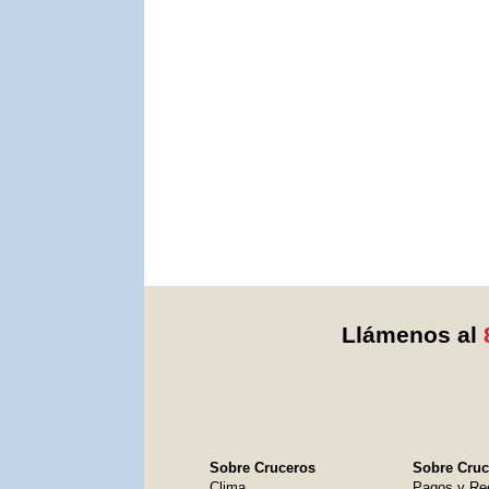
Llámenos al
Sobre Cruceros
Sobre Cruce
Clima
Pagos y Re