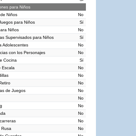
iones para Niños
 de Niños
No
Juegos para Niños
Sí
para Niños
No
as Supervisados para Niños
Sí
a Adolescentes
No
cias con los Personajes
No
e Cocina
Sí
 Escala
No
illas
No
Retiro
No
as de Juegos
No
No
g
No
ada
No
 carreras
No
 Rusa
No