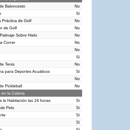
de Baloncesto
No
o
Sí
 Práctica de Golf
No
r de Golf
No
 Patinaje Sobre Hielo
No
ra Correr
No
No
Sí
de Tenis
No
ma para Deportes Acuáticos
Sí
No
e Pickleball
No
s en la Cabina
a la Habitación las 24 horas
Sí
de Pelo
Sí
rte
Sí
Sí
n
Sí