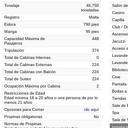
Tonelaje
46,750
Salón de
toneladas
Casino
Registro
Malta
Capilla
Eslora
790 pies
Club / D
Manga
95 pies
Ascenso
Capacidad Máxima de
448
Jacuzzi
Pasajeros
Acceso a
Tripulación
374
Lavander
Total de Cabinas Internas
0
Lavander
Total de Cabinas Externas
224
Bibliotec
Total de Cabinas con Balcón
224
Cine
Total de Suites
224
Pantalla 
Ocupación Máxima por Cabina
2
Bodas a
Restricciones de Edad
Edad mínima 18 a 20 años o una persona de por lo
Tiendas
menos 21 años
Sala de 
Opciones para Comer
clic aquí
Spa
Propinas obligatorias
No
Sala de 
Normas de Propinas
Instalac