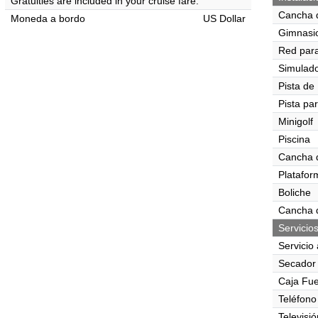
Gratuities are included in your cruise fare.
Cancha 
Moneda a bordo
US Dollar
Gimnasi
Red para
Simulado
Pista de
Pista pa
Minigolf
Piscina
Cancha 
Platafor
Boliche
Cancha d
Servicio
Servicio 
Secador 
Caja Fue
Teléfono
Televisió