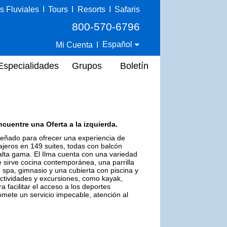
s Fluviales
I
Tours
I
Resorts
I
Safaris
800-570-6796
Español
Mi Cuenta
I
Especialidades
Grupos
Boletín
cuentre una Oferta a la izquierda.
diseñado para ofrecer una experiencia de
ajeros en 149 suites, todas con balcón
ta gama. El Ilma cuenta con una variedad
 sirve cocina contemporánea, una parrilla
 spa, gimnasio y una cubierta con piscina y
 actividades y excursiones, como kayak,
a facilitar el acceso a los deportes
omete un servicio impecable, atención al