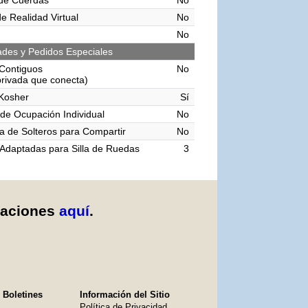
de Cuerdas
No
e Realidad Virtual
No
No
des y Pedidos Especiales
Contiguos
No
privada que conecta)
Kosher
Sí
de Ocupación Individual
No
 de Solteros para Compartir
No
Adaptadas para Silla de Ruedas
3
caciones
aquí
.
 Boletines
Información del Sitio
Política de Privacidad