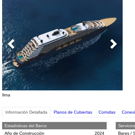
Previous
Next
Ilma
Información Detallada
Planos de Cubiertas
Comidas
Conexi
Estadísticas del Barco
Servicio
Año de Construcción
2024
Bares / 