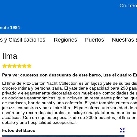
Crucero
desde 1984
s y Clasificaciones
Regiones
Puertos
Nuestras 
Ilma
Para ver cruceros con descuento de este barco, use el cuadro En
El Ilma de Ritz-Carlton Yacht Collection es un lujoso yate de suites 
crucero íntima y personalizada. El yate tiene capacidad para 298 pas
privado y elegantemente decoradas con muebles y comodidades de al
de opciones gastronómicas, que incluyen un restaurante principal que
de mariscos, bar de sushi y una cafetería. El yate también cuenta con
jacuzzi, camastros y bar al aire libre. El yate ofrece una variedad de
esnórquel y recorridos culturales, e incluye una plataforma marina par
acuáticos. Con un equipo especializado de 200 tripulantes, el Ilma pr
detalle y una hospitalidad excepcional.
Fotos del Barco