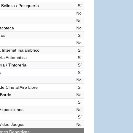
 Belleza / Peluquería
Sí
No
No
iscoteca
No
res
Sí
No
 Internet Inalámbrico
Sí
ía Automática
Sí
ía / Tintorería
Sí
a
Sí
No
de Cine al Aire Libre
Sí
 Bordo
No
Sí
Exposiciones
No
Sí
Video Juegos
No
iones Deportivas