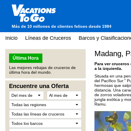
Más de 10 millones de clientes felices desde 1984
Inicio
Líneas de Cruceros
Barcos y Clasificacion
Madang, P
Última Hora
Para ver cruceros
Las mejores rebajas de cruceros de
a la izquierda.
última hora del mundo.
Situada en una pení
del Pacífico Sur." 
Encuentre una Oferta
hermosas que salpic
distancia. Una carac
de zorros voladores
jungla exótica y mo
Ramu.