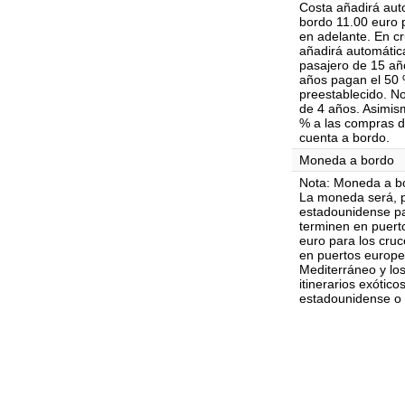
Costa añadirá aut
bordo 11.00 euro 
en adelante. En c
añadirá automátic
pasajero de 15 añ
años pagan el 50 %
preestablecido. N
de 4 años. Asimis
% a las compras de
cuenta a bordo.
Moneda a bordo
Nota: Moneda a b
La moneda será, po
estadounidense pa
terminen en puerto
euro para los cru
en puertos europeo
Mediterráneo y los
itinerarios exótic
estadounidense o 