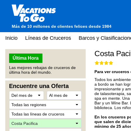
Más de 10 millones de clientes felices desde 1984
Inicio
Líneas de Cruceros
Barcos y Clasificacion
Costa Paci
Última Hora
Las mejores rebajas de cruceros de
Para ver cruceros 
última hora del mundo.
Todos los ambientes
a bordo se han logr
Encuentre una Oferta
impresionante y amp
de talasoterapia, s
spa en mente. Una a
Bar y un Wine Bar. L
biblioteca. Los niñ
En los cruceros p
que salen de dici
mínimo de 25 año