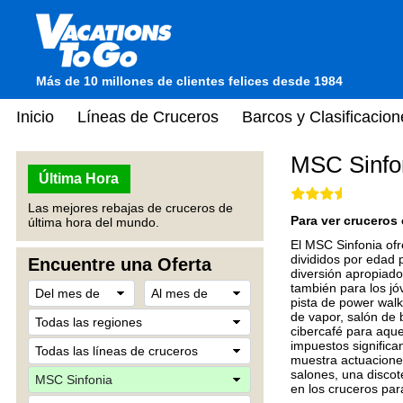
Más de 10 millones de clientes felices desde 1984
Inicio
Líneas de Cruceros
Barcos y Clasificacion
MSC Sinfo
Última Hora
Las mejores rebajas de cruceros de
Para ver cruceros 
última hora del mundo.
El MSC Sinfonia ofr
divididos por edad
Encuentre una Oferta
diversión apropiado
también para los jó
pista de power walk
de vapor, salón de 
cibercafé para aque
impuestos significa
muestra actuaciones
salones, una disco
en los cruceros para