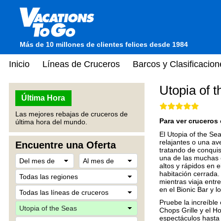
Más de 10 millones de clientes felices desde 1984
Inicio
Líneas de Cruceros
Barcos y Clasificacion
Utopia of 
Última Hora
Las mejores rebajas de cruceros de
Para ver cruceros 
última hora del mundo.
El Utopia of the Se
relajantes o una av
Encuentre una Oferta
tratando de conquis
una de las muchas 
altos y rápidos en 
habitación cerrada.
mientras viaja entr
en el Bionic Bar y 
Pruebe la increíble
Chops Grille y el 
espectáculos hasta f