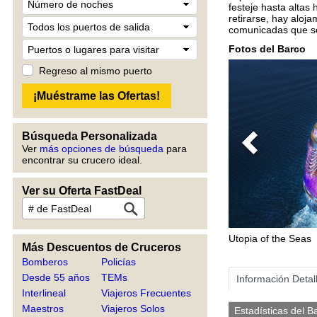
festeje hasta alta
retirarse, hay aloj
comunicadas que so
Fotos del Barco
Regreso al mismo puerto
Búsqueda Personalizada
Ver
más opciones de búsqueda
para
Previous
encontrar su crucero ideal.
Ver su Oferta FastDeal
Utopia of the Seas
Más Descuentos de Cruceros
Bomberos
Policías
Desde 55 años
TEMs
Información Detal
Interlineal
Viajeros Frecuentes
Maestros
Viajeros Solos
Estadísticas del B