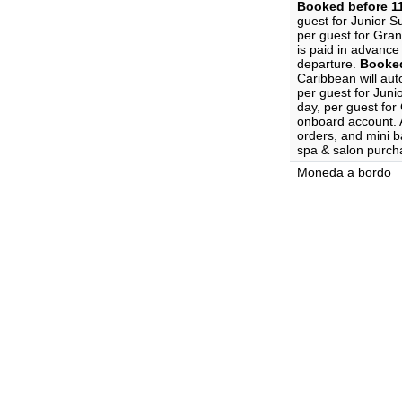
Booked before 11
guest for Junior S
per guest for Gran
is paid in advance 
departure.
Booked
Caribbean will aut
per guest for Juni
day, per guest for
onboard account. A
orders, and mini ba
spa & salon purch
Moneda a bordo