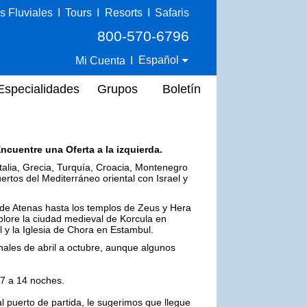
s Fluviales
I
Tours
I
Resorts
I
Safaris
800-570-6796
Español
Mi Cuenta
I
Especialidades
Grupos
Boletín
ncuentre una Oferta a la izquierda.
Italia, Grecia, Turquía, Croacia, Montenegro
rtos del Mediterráneo oriental con Israel y
s de Atenas hasta los templos de Zeus y Hera
lore la ciudad medieval de Korcula en
l y la Iglesia de Chora en Estambul.
nales de abril a octubre, aunque algunos
 7 a 14 noches.
al puerto de partida, le sugerimos que llegue