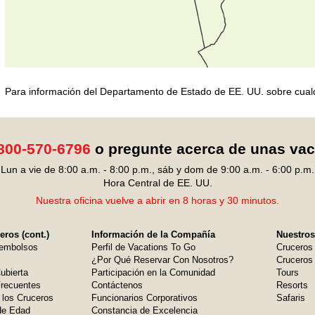
Para información del Departamento de Estado de EE. UU. sobre cualqui
800-570-6796
o pregunte acerca de unas va
Lun a vie de 8:00 a.m. - 8:00 p.m., sáb y dom de 9:00 a.m. - 6:00 p.m.
Hora Central de EE. UU.
Nuestra oficina vuelve a abrir en 8 horas y 30 minutos.
ros (cont.)
Información de la Compañía
Nuestros
embolsos
Perfil de Vacations To Go
Cruceros
¿Por Qué Reservar Con Nosotros?
Cruceros 
ubierta
Participación en la Comunidad
Tours
Frecuentes
Contáctenos
Resorts
 los Cruceros
Funcionarios Corporativos
Safaris
de Edad
Constancia de Excelencia