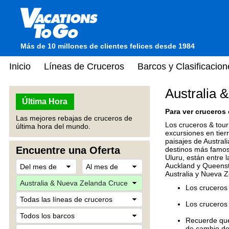
Más de 10 millones de clientes felices desde 1984
Inicio
Líneas de Cruceros
Barcos y Clasificacion
Australia 
Última Hora
Para ver cruceros 
Las mejores rebajas de cruceros de
Los cruceros & tour
última hora del mundo.
excursiones en tier
paisajes de Austral
Encuentre una Oferta
destinos más famos
Uluru, están entre 
Auckland y Queenst
Australia y Nueva 
Los cruceros 
Los cruceros
Recuerde que 
de cambio de 