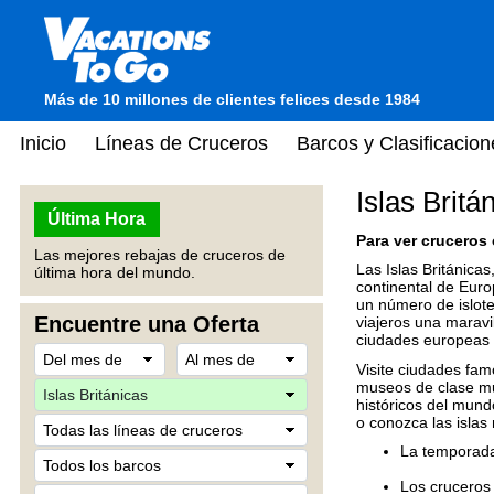
Más de 10 millones de clientes felices desde 1984
Inicio
Líneas de Cruceros
Barcos y Clasificacion
Islas Britá
Última Hora
Para ver cruceros 
Las mejores rebajas de cruceros de
Las Islas Británicas
última hora del mundo.
continental de Europ
un número de islote
Encuentre una Oferta
viajeros una maravi
ciudades europeas y
Visite ciudades fam
museos de clase mu
históricos del mund
o conozca las islas 
La temporada 
Los cruceros