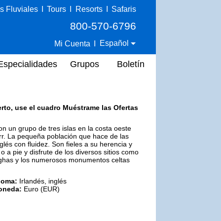
s Fluviales
I
Tours
I
Resorts
I
Safaris
800-570-6796
Español
Mi Cuenta
I
Especialidades
Grupos
Boletín
erto, use el cuadro Muéstrame las Ofertas
n un grupo de tres islas en la costa oeste
Oirr. La pequeña población que hace de las
lés con fluidez. Son fieles a su herencia y
a o a pie y disfrute de los diversos sitios como
onghas y los numerosos monumentos celtas
ioma:
Irlandés, inglés
oneda:
Euro (EUR)