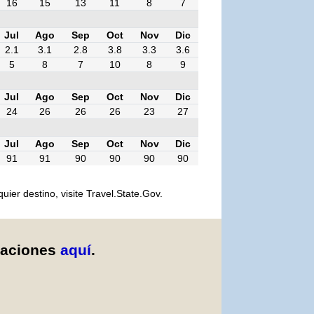
16
15
13
11
8
7
Jul
Ago
Sep
Oct
Nov
Dic
2.1
3.1
2.8
3.8
3.3
3.6
5
8
7
10
8
9
Jul
Ago
Sep
Oct
Nov
Dic
24
26
26
26
23
27
Jul
Ago
Sep
Oct
Nov
Dic
91
91
90
90
90
90
er destino, visite Travel.State.Gov.
caciones
aquí
.