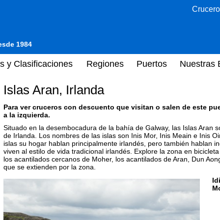
Crucero
desde 1984
s y Clasificaciones
Regiones
Puertos
Nuestras 
Islas Aran, Irlanda
Para ver cruceros con descuento que visitan o salen de este pu
a la izquierda.
Situado en la desembocadura de la bahía de Galway, las Islas Aran so
de Irlanda. Los nombres de las islas son Inis Mor, Inis Meain e Inis 
islas su hogar hablan principalmente irlandés, pero también hablan ing
viven al estilo de vida tradicional irlandés. Explore la zona en biciclet
los acantilados cercanos de Moher, los acantilados de Aran, Dun A
que se extienden por la zona.
Id
M