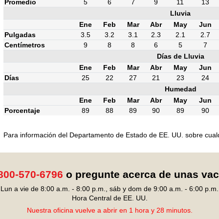
Promedio
5
6
7
9
11
13
Lluvia
Ene
Feb
Mar
Abr
May
Jun
Pulgadas
3.5
3.2
3.1
2.3
2.1
2.7
Centímetros
9
8
8
6
5
7
Días de Lluvia
Ene
Feb
Mar
Abr
May
Jun
Días
25
22
27
21
23
24
Humedad
Ene
Feb
Mar
Abr
May
Jun
Porcentaje
89
88
89
90
89
90
Para información del Departamento de Estado de EE. UU. sobre cualqui
800-570-6796
o pregunte acerca de unas va
Lun a vie de 8:00 a.m. - 8:00 p.m., sáb y dom de 9:00 a.m. - 6:00 p.m.
Hora Central de EE. UU.
Nuestra oficina vuelve a abrir en 1 hora y 28 minutos.