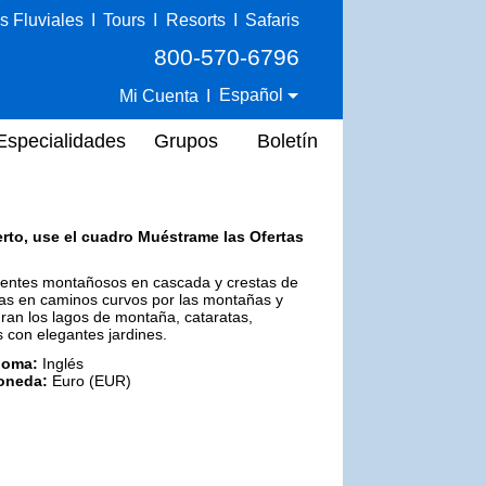
s Fluviales
I
Tours
I
Resorts
I
Safaris
800-570-6796
Español
Mi Cuenta
I
Especialidades
Grupos
Boletín
erto, use el cuadro Muéstrame las Ofertas
rrentes montañosos en cascada y crestas de
icas en caminos curvos por las montañas y
uran los lagos de montaña, cataratas,
s con elegantes jardines.
ioma:
Inglés
oneda:
Euro (EUR)