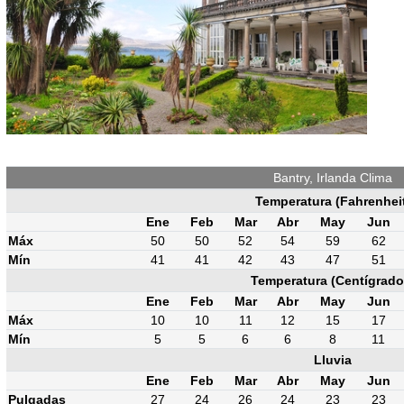
Bantry, Irlanda Clima
Temperatura (Fahrenhei
Ene
Feb
Mar
Abr
May
Jun
Máx
50
50
52
54
59
62
Mín
41
41
42
43
47
51
Temperatura (Centígrado
Ene
Feb
Mar
Abr
May
Jun
Máx
10
10
11
12
15
17
Mín
5
5
6
6
8
11
Lluvia
Ene
Feb
Mar
Abr
May
Jun
Pulgadas
27
24
26
24
23
23