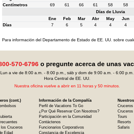
Centímetros
69
61
66
61
58
58
Días de Lluvia
Ene
Feb
Mar
Abr
May
Jun
Días
7
6
5
4
4
4
Para información del Departamento de Estado de EE. UU. sobre cualqui
800-570-6796
o pregunte acerca de unas va
Lun a vie de 8:00 a.m. - 8:00 p.m., sáb y dom de 9:00 a.m. - 6:00 p.m.
Hora Central de EE. UU.
Nuestra oficina vuelve a abrir en 11 horas y 50 minutos.
ros (cont.)
Información de la Compañía
Nuestros
embolsos
Perfil de Vacations To Go
Cruceros
¿Por Qué Reservar Con Nosotros?
Cruceros 
ubierta
Participación en la Comunidad
Tours
Frecuentes
Contáctenos
Resorts
 los Cruceros
Funcionarios Corporativos
Safaris
de Edad
Constancia de Excelencia