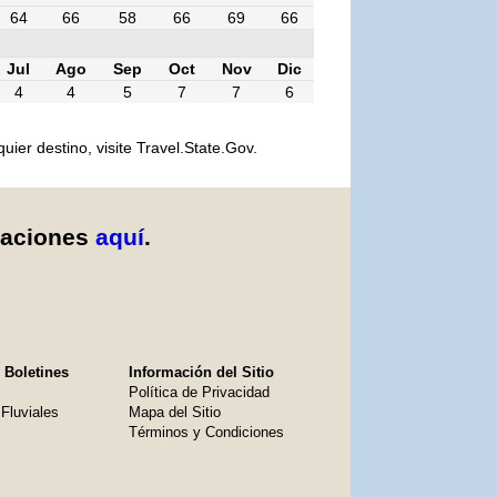
64
66
58
66
69
66
Jul
Ago
Sep
Oct
Nov
Dic
4
4
5
7
7
6
er destino, visite Travel.State.Gov.
caciones
aquí
.
 Boletines
Información del Sitio
Política de Privacidad
Fluviales
Mapa del Sitio
Términos y Condiciones