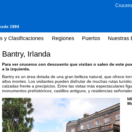
Crucero
desde 1984
s y Clasificaciones
Regiones
Puertos
Nuestras 
Bantry, Irlanda
Para ver cruceros con descuento que visitan o salen de este pu
a la izquierda.
Bantry es un área dotada de una gran belleza natural, que ofrece to
altos montes. Los visitantes pueden disfrutar de muchas rutas turíst
calzadas frente a precipicios. Entre las vistas más espectaculares fig
monumentos prehistóricos, castillos antiguos, y residencias señoriale
Id
M