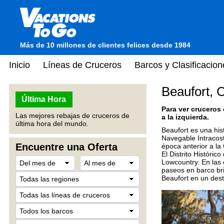
Más de 10 millones de clientes felices desde 1984
Inicio
Líneas de Cruceros
Barcos y Clasificacion
Beaufort, 
Última Hora
Para ver cruceros
Las mejores rebajas de cruceros de
a la izquierda.
última hora del mundo.
Beaufort es una hist
Navegable Intracost
Encuentre una Oferta
época anterior a la
El Distrito Históric
Lowcountry. En las 
paseos en barco bri
Beaufort en un desti