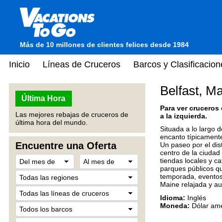
Más de 10 millones de clientes felices desde 1984
Inicio
Líneas de Cruceros
Barcos y Clasificacion
Belfast, M
Última Hora
Para ver cruceros
Las mejores rebajas de cruceros de
a la izquierda.
última hora del mundo.
Situada a lo largo 
encanto típicamente 
Encuentre una Oferta
Un paseo por el dis
centro de la ciudad
tiendas locales y c
parques públicos qu
temporada, eventos 
Maine relajada y au
Idioma:
Inglés
Moneda:
Dólar ame