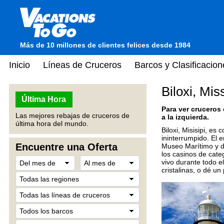
Más de 10 millones de clientes felices desde 1984
Inicio
Líneas de Cruceros
Barcos y Clasificacion
Biloxi, Mis
Última Hora
Para ver cruceros
Las mejores rebajas de cruceros de
a la izquierda.
última hora del mundo.
Biloxi, Misisipi, e
ininterrumpido. El 
Encuentre una Oferta
Museo Marítimo y de
los casinos de cate
vivo durante todo e
cristalinas, o dé u