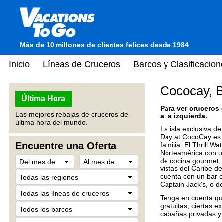
Más de 10 millones de clientes felices desde 1984
Inicio
Líneas de Cruceros
Barcos y Clasificacion
Cococay, 
Última Hora
Para ver cruceros
Las mejores rebajas de cruceros de
a la izquierda.
última hora del mundo.
La isla exclusiva d
Day at CocoCay es u
Encuentre una Oferta
familia. El Thrill 
Norteamérica con un
de cocina gourmet,
vistas del Caribe d
cuenta con un bar en
Captain Jack's, o 
Tenga en cuenta que
gratuitas, ciertas e
cabañas privadas y 