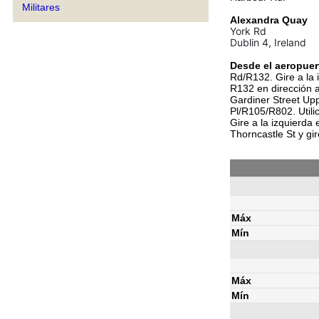
Militares
Alexandra Quay
York Rd
Dublin 4, Ireland
Desde el aeropuer
Rd/R132. Gire a la 
R132 en dirección a
Gardiner Street Uppe
Pl/R105/R802. Utili
Gire a la izquierda
Thorncastle St y gi
Máx
Mín
Máx
Mín