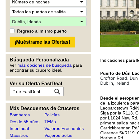
Regreso al mismo puerto
Búsqueda Personalizada
Indicaciones para l
Ver
más opciones de búsqueda
para
encontrar su crucero ideal.
Puerto de Dún La
Crofton Road, Dun
Dublin, Ireland
Ver su Oferta FastDeal
Desde el aeropuer
de la izquierda para
Leopardstown Rd/N31
Más Descuentos de Cruceros
Siga por la R113. G
Bomberos
Policías
por L1024 New Rd. E
Desde 55 años
TEMs
primera salida hac
Carrickbrennan Rd/R
Interlineal
Viajeros Frecuentes
Clarence St/R119. C
Maestros
Viajeros Solos
Harbour Rd.