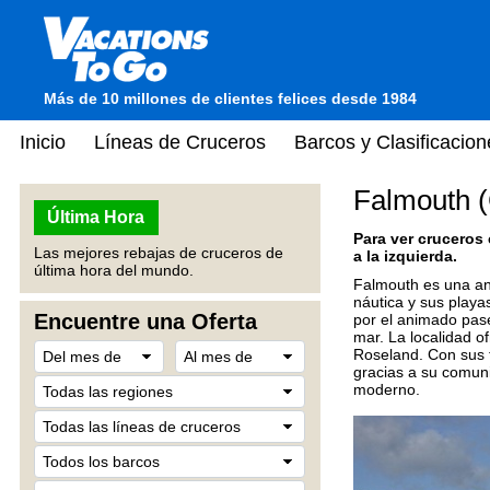
Más de 10 millones de clientes felices desde 1984
Inicio
Líneas de Cruceros
Barcos y Clasificacion
Falmouth (
Última Hora
Para ver cruceros
Las mejores rebajas de cruceros de
a la izquierda.
última hora del mundo.
Falmouth es una ani
náutica y sus playa
Encuentre una Oferta
por el animado paseo
mar. La localidad o
Roseland. Con sus t
gracias a su comuni
moderno.