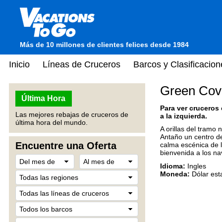
Más de 10 millones de clientes felices desde 1984
Inicio
Líneas de Cruceros
Barcos y Clasificacion
Green Cov
Última Hora
Para ver cruceros
Las mejores rebajas de cruceros de
a la izquierda.
última hora del mundo.
A orillas del tramo
Antaño un centro de
Encuentre una Oferta
calma escénica de l
bienvenida a los n
Idioma:
Ingles
Moneda:
Dólar est