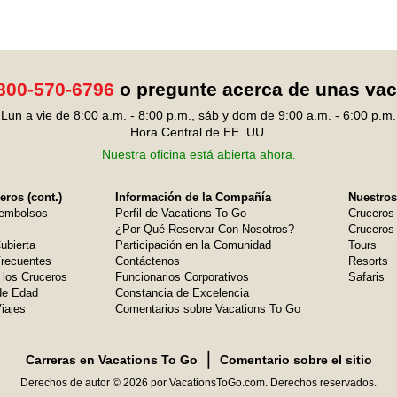
800-570-6796
o pregunte acerca de unas va
Lun a vie de 8:00 a.m. - 8:00 p.m., sáb y dom de 9:00 a.m. - 6:00 p.m.
Hora Central de EE. UU.
Nuestra oficina está abierta ahora.
ros (cont.)
Información de la Compañía
Nuestros
embolsos
Perfil de Vacations To Go
Cruceros
¿Por Qué Reservar Con Nosotros?
Cruceros 
ubierta
Participación en la Comunidad
Tours
Frecuentes
Contáctenos
Resorts
 los Cruceros
Funcionarios Corporativos
Safaris
de Edad
Constancia de Excelencia
iajes
Comentarios sobre Vacations To Go
❘
Carreras en Vacations To Go
Comentario sobre el sitio
Derechos de autor © 2026 por VacationsToGo.com. Derechos reservados.