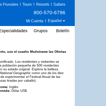
s Fluviales
I
Tours
I
Resorts
I
Safaris
800-570-6796
Español
Mi Cuenta
I
Especialidades
Grupos
Boletín
erto, use el cuadro Muéstrame las Ofertas
vificado. Los residentes y visitantes se
 una población pequeña de 500 residentes
su estado original. Explore la belleza
National Geographic
como uno de los diez
 de experimentar el Festival Anual de las
zas tiradas por caballo).
ioma:
Inglés
oneda:
Dólar US$