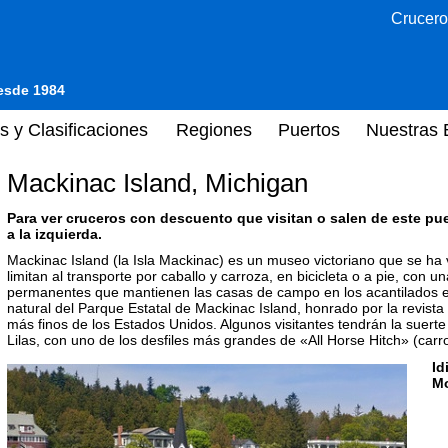
Crucero
desde 1984
s y Clasificaciones
Regiones
Puertos
Nuestras 
Mackinac Island, Michigan
Para ver cruceros con descuento que visitan o salen de este pu
a la izquierda.
Mackinac Island (la Isla Mackinac) es un museo victoriano que se ha vi
limitan al transporte por caballo y carroza, en bicicleta o a pie, con
permanentes que mantienen las casas de campo en los acantilados en 
natural del Parque Estatal de Mackinac Island, honrado por la revista
más finos de los Estados Unidos. Algunos visitantes tendrán la suerte
Lilas, con uno de los desfiles más grandes de «All Horse Hitch» (carro
Id
M