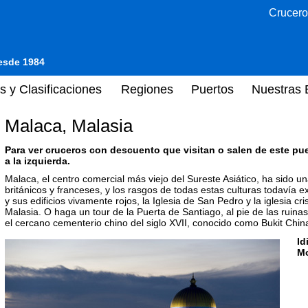
Crucero
desde 1984
s y Clasificaciones
Regiones
Puertos
Nuestras 
Malaca, Malasia
Para ver cruceros con descuento que visitan o salen de este pu
a la izquierda.
Malaca, el centro comercial más viejo del Sureste Asiático, ha sido u
británicos y franceses, y los rasgos de todas estas culturas todavía e
y sus edificios vivamente rojos, la Iglesia de San Pedro y la iglesia cr
Malasia. O haga un tour de la Puerta de Santiago, al pie de las ruinas
el cercano cementerio chino del siglo XVII, conocido como Bukit Chin
Id
M