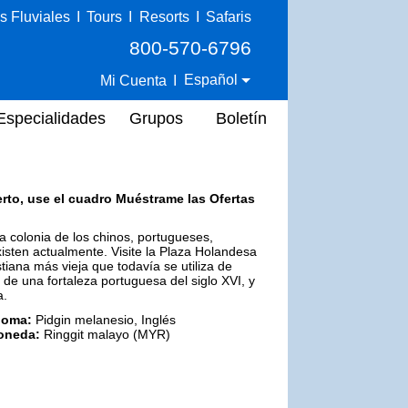
s Fluviales
I
Tours
I
Resorts
I
Safaris
800-570-6796
Español
Mi Cuenta
I
Especialidades
Grupos
Boletín
erto, use el cuadro Muéstrame las Ofertas
na colonia de los chinos, portugueses,
xisten actualmente. Visite la Plaza Holandesa
istiana más vieja que todavía se utiliza de
 de una fortaleza portuguesa del siglo XVI, y
a.
ioma:
Pidgin melanesio, Inglés
oneda:
Ringgit malayo (MYR)