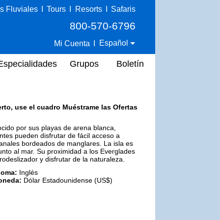
s Fluviales
I
Tours
I
Resorts
I
Safaris
800-570-6796
Español
Mi Cuenta
I
Especialidades
Grupos
Boletín
erto, use el cuadro Muéstrame las Ofertas
nocido por sus playas de arena blanca,
ntes pueden disfrutar de fácil acceso a
 canales bordeados de manglares. La isla es
junto al mar. Su proximidad a los Everglades
rodeslizador y disfrutar de la naturaleza.
ioma:
Inglés
oneda:
Dólar Estadounidense (US$)