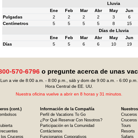
Lluvia
Ene
Feb
Mar
Abr
May
Jun
Pulgadas
2
2
2
2
3
6
Centímetros
5
5
5
5
8
15
Días de Lluvia
Ene
Feb
Mar
Abr
May
Jun
Días
5
5
6
6
10
19
800-570-6796
o pregunte acerca de unas va
Lun a vie de 8:00 a.m. - 8:00 p.m., sáb y dom de 9:00 a.m. - 6:00 p.m.
Hora Central de EE. UU.
Nuestra oficina vuelve a abrir en 8 horas y 31 minutos.
ros (cont.)
Información de la Compañía
Nuestros
embolsos
Perfil de Vacations To Go
Cruceros
¿Por Qué Reservar Con Nosotros?
Cruceros 
ubierta
Participación en la Comunidad
Tours
Frecuentes
Contáctenos
Resorts
 los Cruceros
Funcionarios Corporativos
Safaris