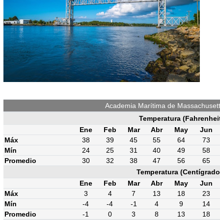
Academia Marítima de Massachusett
Temperatura (Fahrenhei
Ene
Feb
Mar
Abr
May
Jun
Máx
38
39
45
55
64
73
Mín
24
25
31
40
49
58
Promedio
30
32
38
47
56
65
Temperatura (Centígrado
Ene
Feb
Mar
Abr
May
Jun
Máx
3
4
7
13
18
23
Mín
-4
-4
-1
4
9
14
Promedio
-1
0
3
8
13
18