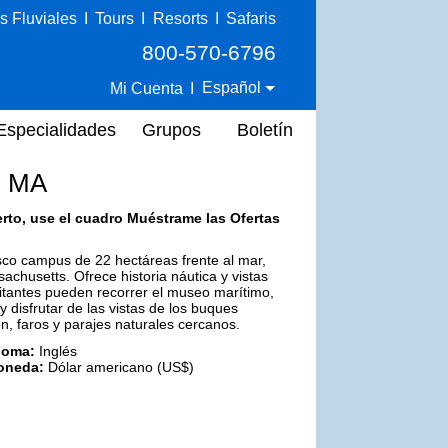
s Fluviales
I
Tours
I
Resorts
I
Safaris
800-570-6796
Español
Mi Cuenta
I
Especialidades
Grupos
Boletín
, MA
erto, use el cuadro Muéstrame las Ofertas
co campus de 22 hectáreas frente al mar,
husetts. Ofrece historia náutica y vistas
sitantes pueden recorrer el museo marítimo,
 disfrutar de las vistas de los buques
, faros y parajes naturales cercanos.
ioma:
Inglés
oneda:
Dólar americano (US$)