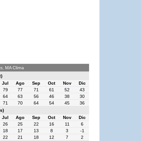
s, MA Clima
t)
Jul
Ago
Sep
Oct
Nov
Dic
79
77
71
61
52
43
64
63
56
46
38
30
71
70
64
54
45
36
s)
Jul
Ago
Sep
Oct
Nov
Dic
26
25
22
16
11
6
18
17
13
8
3
-1
22
21
18
12
7
2