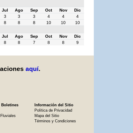
Jul
Ago
Sep
Oct
Nov
Dic
3
3
3
4
4
4
8
8
8
10
10
10
Jul
Ago
Sep
Oct
Nov
Dic
8
8
7
8
8
9
caciones
aquí
.
 Boletines
Información del Sitio
Política de Privacidad
Fluviales
Mapa del Sitio
Términos y Condiciones