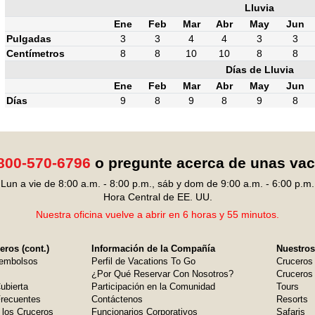
Lluvia
Ene
Feb
Mar
Abr
May
Jun
Pulgadas
3
3
4
4
3
3
Centímetros
8
8
10
10
8
8
Días de Lluvia
Ene
Feb
Mar
Abr
May
Jun
Días
9
8
9
8
9
8
800-570-6796
o pregunte acerca de unas va
Lun a vie de 8:00 a.m. - 8:00 p.m., sáb y dom de 9:00 a.m. - 6:00 p.m.
Hora Central de EE. UU.
Nuestra oficina vuelve a abrir en 6 horas y 55 minutos.
ros (cont.)
Información de la Compañía
Nuestros
embolsos
Perfil de Vacations To Go
Cruceros
¿Por Qué Reservar Con Nosotros?
Cruceros 
ubierta
Participación en la Comunidad
Tours
Frecuentes
Contáctenos
Resorts
 los Cruceros
Funcionarios Corporativos
Safaris